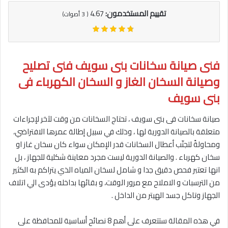
تقييم المستخدمون:
4.67
(
3
أصوات)
فنى صيانة سخانات بنى سويف فنى تصليح
وصيانة السخان الغاز و السخان الكهرباء فى
بنى سويف
صيانة سخانات فى بنى سويف ، تحتاج السخانات من وقت لآخر لإجراءات
متعلقة بالصيانة الدورية لها ، وذلك في سبيل إطالة عمرها الافتراضي،
ومحاولةً لتجنّب أعطال السخانات قدر الإمكان سواء كان سخان غاز او
سخان كهرباء . والصيانة الدورية ليست مجرد معاينة شكلية للجهاز ، بل
انها تعتبر فحص دقيق جدا و شامل لسخان المياه الذي يتراكم به الكثير
من الترسبات و الاملاح مع مرور الوقت، و بقائها بداخله يؤدى الي اتلاف
الجهاز وتاكل جسد الهيتر من الداخل .
في هذه المقالة ستتعرف على أهم 8 نصائح أساسية للمحافظة على