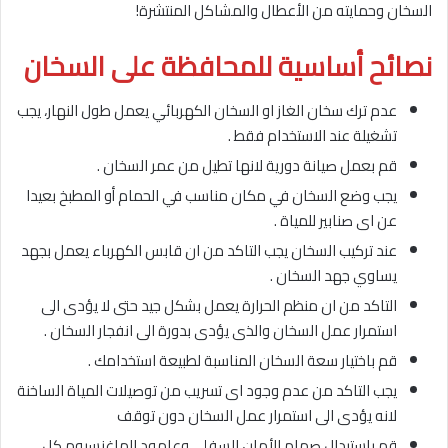
السخان وحمايته من الأعطال والمشاكل المنتشرة!
نصائح أساسية للمحافظة على السخان
عدم ترك سخان الغاز او السخان الكهربائي يعمل طول النهار، يجب
تشغيلة عند الاستخدام فقط .
قم بعمل صيانة دورية لانها تطيل من عمر السخان .
يجب وضع السخان في مكان مناسب في الحمام أو المطبخ بعيدا
عن اى صنابير للمياة .
عند تركيب السخان يجب التاكد من ان قابس الكهرباء يعمل بجهد
يساوي جهد السخان .
التاكد من ان منظم الحرارة يعمل بشكل جيد حتى لا يؤدى الى
استمرار عمل السخان والذى يؤدى بدورة الى انفجار السخان .
قم باختيار سعة السخان المناسبة لطبيعة استخدامك .
يجب التاكد من عدم وجود اى تسريب من توصيلات المياة الساخنة
لانه يؤدى الى استمرار عمل السخان دون توقف
قم باستبدال صمام الأمان السفلي وعامود الماغنسيوم كل