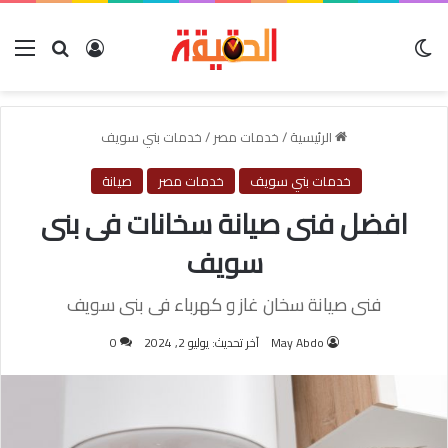
الوضع المظلم
بحث عن
تسجيل الدخول
الق
الرئيسية
/
خدمات مصر
/
خدمات بني سويف
خدمات بني سويف
خدمات مصر
صيانة
افضل فنى صيانة سخانات فى بنى
سويف
فنى صيانة سخان غاز و كهرباء فى بنى سويف
May Abdo
آخر تحديث: يوليو 2, 2024
0