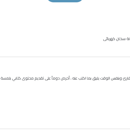
نة سخان كهربائى
ارئ وبنفس الوقت يليق بما اكتب عنه ، أحرص دوماً على تقديم محتوى كتابي بلمسة ابداع