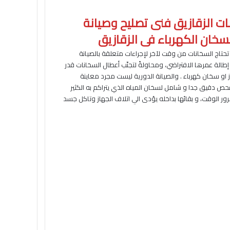
ت الزقازيق فنى تصليح وصيانة
لسخان الكهرباء فى الزقازيق
تحتاج السخانات من وقت لآخر لإجراءات متعلقة بالصيانة
إطالة عمرها الافتراضي، ومحاولةً لتجنّب أعطال السخانات قدر
او سخان كهرباء . والصيانة الدورية ليست مجرد معاينة
ر فحص دقيق جدا و شامل لسخان المياه الذي يتراكم به الكثير
ور الوقت، و بقائها بداخله يؤدى الي اتلاف الجهاز وتاكل جسد