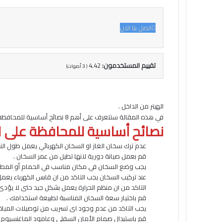
اتصل بنا الان
تقييم المستخدمون:
4.42
(
3
أصوات)
الهيتر من الداخل .
في هذه المقالة ستتعرف على أهم 8 نصائح أساسية للمحافظة على السخان وحمايته من الأعطال والمشاكل المنتشرة!
نصائح أساسية للمحافظة على 
عدم ترك سخان الغاز او السخان الكهربائي يعمل طول النه
قم بعمل صيانة دورية لانها تطيل من عمر السخان .
يجب وضع السخان في مكان مناسب في الحمام أو المطبخ بع
عند تركيب السخان يجب التاكد من ان قابس الكهرباء يعم
التاكد من ان منظم الحرارة يعمل بشكل جيد حتى لا يؤدى 
قم باختيار سعة السخان المناسبة لطبيعة استخدامك .
يجب التاكد من عدم وجود اى تسريب من توصيلات المياة
قم باستبدال صمام الأمان السفلي وعامود الماغنسيوم