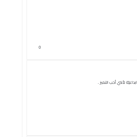
0
يّة لأنني أحب التميز .