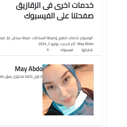
خدمات اخرى فى الزقازيق
صفحتنا على الفيسبوك
الوسوم
خدمات تصليح وصيانة السخانات
صيانة سخان غاز
صيا
May Abdo
آخر تحديث: يوليو 2, 2024
شاركها
فيسبوك
‫X
ت
و
م
م
ط
ا
ب
ا
ا
ي
ت
ل
ا
س
س
May Abdo
ن
ن
ع
ق
س
ا
ر
ج
ج
ة
احاول كتابة محتوى يليق بالق
ا
ر
ر
ب
ف
م
م
ي
و
ق
س
ب
ع
ا
و
ل
ك
و
ي