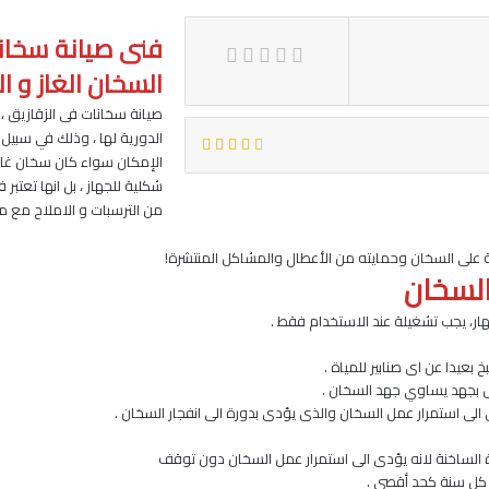
فنى صيانة سخانا
السخان الغاز و ا
صيانة سخانات فى الزقازيق ، 
الدورية لها ، وذلك في سبيل 
الإمكان سواء كان سخان غاز 
شكلية للجهاز ، بل انها تعتب
من الترسبات و الاملاح مع مر
السخان
ار، يجب تشغيلة عند الاستخدام فقط .
يدا عن اى صنابير للمياة .
ل بجهد يساوي جهد السخان .
الى استمرار عمل السخان والذى يؤدى بدورة الى انفجار السخان .
 الساخنة لانه يؤدى الى استمرار عمل السخان دون توقف
 كل سنة كحد أقصى .