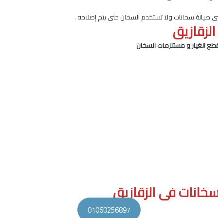
نى صيانة سخانات ولا تستخدم السخان حتى يتم إصلاحه .
الزقازيق
قطع الغيار و مستلزمات السخان
سخانات فى الزقازيق
01060256897