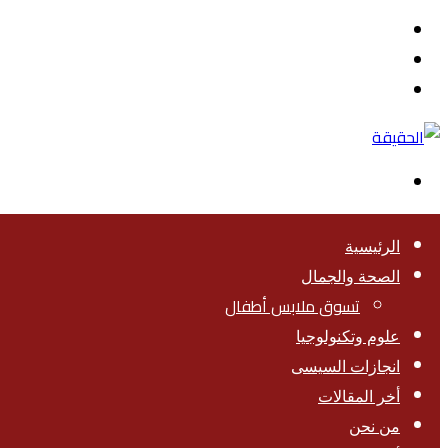
القائمة
بحث
عن
تسجيل
الدخول
الوضع
المظلم
الرئيسية
الصحة والجمال
تسوق ملابس أطفال
علوم وتكنولوجيا
انجازات السيسى
أخر المقالات
من نحن