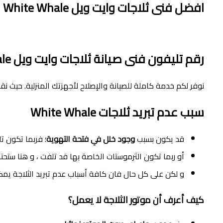
افضل فنى ثلاجات وايت ويل White Whale فى الشيخ زايد
رقم تليفون فنى صيانة ثلاجات وايت ويل White Whale فى الشيخ زايد
نوفر لكم خدمة كاملة للصيانة والإصلاح لأجهزتك المنزلية. حيث ن
سبب عدم تبريد ثلاجات White Whale
قد يكون بسبب
وجود خلل في فتحة التهوية
؛ فربما تكون ت
أو ربما تكون الثرموستات الخاصة بها قد تلفت ، و هنا ستحتا
و لكن على كل حال فان كافة أسباب عدم تبريد الثلاجة يمكن
كيف أعرف أن موتور الثلاجة لا يعمل؟