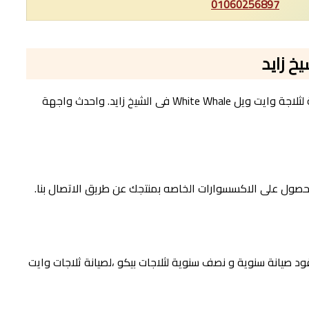
01060256897
هدفنا الرئيسي هو تلبية توقعات العملاء. لذلك نحن ملتزمون بتزويد عملائنا بأعلى معايير الجودة والخدمة، كما اننا نقدم لكم افضل صيانة لثلاجة وايت ويل White Whale فى الشيخ زايد. واحدث واجهة
الحصول على الاكسسوارات الخاصه بمنتجك عن طريق الاتصال بنا.
د صيانة سنوية و نصف سنوية لثلاجات بيكو ،لصيانة ثلاجات وايت