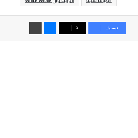
صيانة ثلاجة
وايت ويل White Whale
ماسنجر
طباعة
فيسبوك
‫X