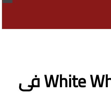
افضل فنى ثلاجات وايت ويل White Whale فى