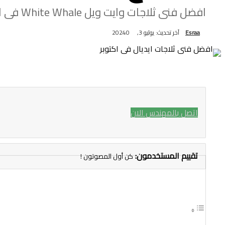
افضل فنى ثلاجات وايت ويل White Whale فى الشيخ زايد
Esraa
آخر تحديث: يوليو 3, 2024
0
اتصل بالمهندس الان
تقييم المستخدمون:
كن أول المصوتون !