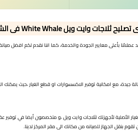
ح ثلاجات وايت ويل White Whale فى الشيخ زايد
الة جيدة، مع امكانية توفير الاكسسوارات او قطع الغيار ،حيث يمكنك 
يار الأصلية لأجهزتك لثلاجات وايت ويل ،و متخصصون أيضا في توفير عقو