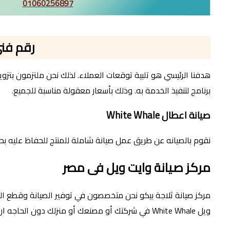
01060256897
رقم فنى تصلي
برنامج لتنفيذ الخدمة به. وذلك بأسعار معقولة مناسبة للجميع.
صيانة اعطال White Whale
نقوم بالصيانه عن طريق عمل صيانة شاملة للمنتج للحفاظ عليه بح
مركز صيانة وايت ويل فى مصر
مركز صيانة ثلاجة بيكو نحن متخصصون في توفير الصيانة وقطع الغ
ويل White Whale في شركتك أو مصنعك أو منزلك دون الحاجه ان تقوم بنقل الجهاز للصيانه من مكانك الى مقر المركز لدينا.