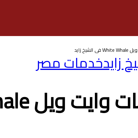
شيخ زايد
 زايد
خدمات مصر