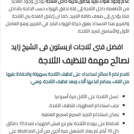
عدم وجود هواء تبريد يتدفق بحرية داخل الثلاجة
يؤدي وجود العديد
من الأطعمة داخل الثلاجة إلى قلة تدفق الهواء حسب الحاجة بالداخل
مما يؤدي إلى ضعف طاقة التبريد. كما ان إغلاق الفتحة بين الثلاجة
والفريزر هذا الانسداد يعيق حركة الهواء البارد في الفريزر، وهو العامل
الأول والأساسي لتبريد الثلاجة.
افضل فنى ثلاجات اريستون فى الشيخ زايد
نصائح مهمة لتنظيف
الثلاجة
تقدم لكم 6 نصائح تساعدك على تنظيف الثلاجة بسهولة والحفاظ عليها
من التلف. يمكنم اتباعها أثناء وبعد تنظيف الثلاجة، وهي:
غسل الثلاجة على اﻷقل مرة أسبوعيا
تجنب استخدام المطهرات لتنظيف الثلاجة.
يمكن استخدام التبريد السريع لتسريع العملية
للحفاظ على برودة الثلاجة: يتم نزع فيش الكهرباء لمدة 10 دقائق
كل 10 أيام، ثم يعاد التشغيل مرة أخرى من أجل المحافظة على