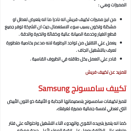
المميزات وهي :
من ابرز مميزات تكييف فريش انه نادرا ما انه يتعرض لعطل او
مشكلة وتكون بسبب سوء الاستعمال حيث ان الشركة توفر جميع
قطع الغيار وخدمة الصيانة عالية وكفائة والخبرة والدقة .
يعمل علي التقليل من تواجد الرطوبة لانه مدعم بخاصية متطورة
تعرف بالتشغيل الجاف .
قادر علي العمل بكل طاقته في الظروف القاسية .
للمزيد عن تكييف فريش
تكييف سامسونج Samsung
تتميز تكييفات سامسونج بتصميماتها الجذابة و الأنيقة ذو اللون الأبيض
التي تعطي لمسة جمالية مميزة لغرفتك.
كما انه يتميز بتبريده القوي والهدوء اثناء التشغيل واحتوائه علي فلتر
متطور عالي الكثافة يعمل علي تنقية الهواء لأعلي درجة ممكنه