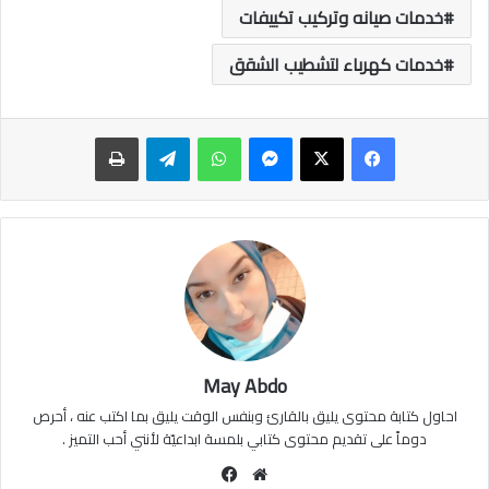
خدمات صيانه وتركيب تكييفات
خدمات كهرباء لتشطيب الشقق
ماسنجر
واتساب
تيلقرام
طباعة
May Abdo
احاول كتابة محتوى يليق بالقارئ وبنفس الوقت يليق بما اكتب عنه ، أحرص
دوماً على تقديم محتوى كتابي بلمسة ابداعيّة لأنني أحب التميز .
موقع
فيسبوك