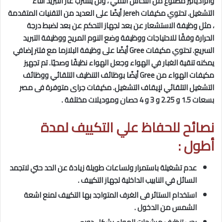
والرادياتير مصنوع من النحاس النقي ، ولن يتسرب غاز التبريد أثناء
التشغيل. تحتوي مكيفات Jereh أيضًا على العديد من التقنيات المتقدمة
، مثل وظيفة الاستشعار عن بعد لجهاز التحكم عن بعد لضبط درجة
الحرارة وفقًا للاحتياجات ووظيفة وضع النوم المريح ووظيفة التبريد
السريع. تحتوي مكيفات Gree أيضًا على وظيفة البلازما مع فلتر إضافي
يمكنه تنقية الغبار في الهواء وجعل الهواء نظيفًا وصحيًا. تم تجهيز
مكيفات الهواء من Gree أيضًا بوظائف التنظيف التلقائي ووظائف
التشغيل التلقائي لإيقاف التشغيل. مكيفات جراى متوفرة فى مصر
بسعات 1.5 و 2.25 و 3 و 4 حصان وموديلات مختلفة .
نصائح للحفاظ علي التكييف لمدة
أطول :
عدم تشغيلة باستمرار ولساعات طويلة زيادة عن الحد حتي لاتجمد
السائل في النابيب الداخلية لجهاز التكييف .
استخدام الستائر فى الغرف المتواجد بها التكييف لمنع اشعة
الشمس من الدخول .