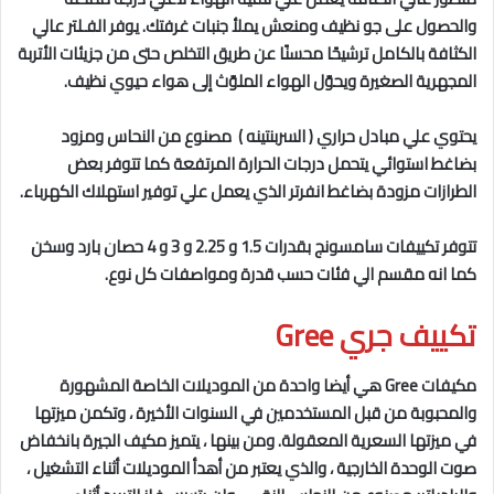
والحصول على جو نظيف ومنعش يملأ جنبات غرفتك. يوفر الفـلتر عالي
الكثافة بالكامل ترشيحًا محسنًا عن طريق التخلص حتى من جزيئات الأتربة
المجهرية الصغيرة ويحوّل الهواء الملوّث إلى هواء حيوي نظيف.
يحتوي علي مبادل حراري ( السربنتينه ) مصنوع من النحاس ومزود
بضاغط استوائي يتحمل درجات الحرارة المرتفعة كما تتوفر بعض
الطرازات مزودة بضاغط انفرتر الذي يعمل علي توفير استهلاك الكهرباء.
تتوفر تكييفات سامسونج بقدرات 1.5 و 2.25 و 3 و 4 حصان بارد وسخن
كما انه مقسم الي فئات حسب قدرة ومواصفات كل نوع.
تكييف جري Gree
مكيفات Gree هي أيضا واحدة من الموديلات الخاصة المشهورة
والمحبوبة من قبل المستخدمين في السنوات الأخيرة ، وتكمن ميزتها
في ميزتها السعرية المعقولة. ومن بينها ، يتميز مكيف الجيرة بانخفاض
صوت الوحدة الخارجية ، والذي يعتبر من أهدأ الموديلات أثناء التشغيل ،