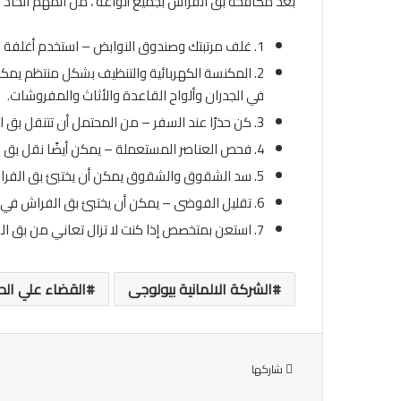
بعد مكافحة بق الفراش بجميع أنواعه ، من المهم اتخاذ تدا
1. غلف مرتبتك وصندوق النوابض – استخدم أغلفة خاصة لحشرات الفراش تغطي المرتبة بأكملها بما في ذلك السحابات والدرزات ، وهذا سيمنع بق الفراش من الدخول أو الهروب.
2. المكنسة الكهربائية والتنظيف بشكل منتظم يمك
في الجدران وألواح القاعدة والأثاث والمفروشات.
3. كن حذرًا عند السفر – من المحتمل أن تتنقل بق الفراش على الملابس والأمتعة ، وتأكد من فحص متعلقاتك وسريرك في الفنادق قبل الانطلاق.
4. فحص العناصر المستعملة – يمكن أيضًا نقل بق الفراش في الأثاث المستعمل والإلكترونيات والأدوات المنزلية الأخرى. كن حذرًا عند إحضار هذه العناصر إلى منزلك وافحصها جيدًا.
5. سد الشقوق والشقوق يمكن أن يختبئ بق الفراش في الشقوق والشقوق في الجدران والأرضيات والأثاث. سد أي ثقوب أو فتحات في هذه المناطق بسد أو مانع التسرب.
6. تقليل الفوضى – يمكن أن يختبئ بق الفراش في كثير من الأحيان في المناطق المزدحمة ، لذلك حافظ على نظافة مناطق المعيشة الخاصة بك وخالية من الفوضى.
7. استعن بمتخصص إذا كنت لا تزال تعاني من بق الفراش ، ففكر في الاستعانة بمتخصص في مكافحة الآفات يمكنه المساعدة في التخلص منها وتوفير تدابير وقائية مستمرة.
الشركة الالمانية بيولوجى
القضاء علي ال
شاركها