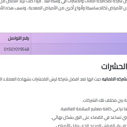
كة لمكافحة الآفات والحشرات في وسط البلد . فإذا كنت تريد التخلص من ال
يد من الأمراض (كالحساسية) وأنواع أخرى من الأمراض المعدية ، وتسبب هذه 
رقم التواصل
01507079548
لحشرات
شركه الالمانيه
حيث انها تعد افضل شركة لرش الالحشرات بشهادة العملاء الك
مة بين مختلف تلك الشركات.
إننا نراعي كافة معايير السلامة العالمية.
التي تساعد في القضاء على البق بشكل نهائي.
حتى بق الفراش المزعج الذي ينقل الأمراض.