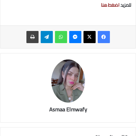
للمزيد
اضغط هنا
ماسنجر
واتساب
تيلقرام
طباعة
Asmaa Elmwafy