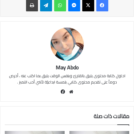
May Abdo
احاول كتابة محتوى يليق بالقارئ وبنفس الوقت يليق بما اكتب عنه ، أحرص
دوماً على تقديم محتوى كتابي بلمسة ابداعيّة لأنني أحب التميز .
موقع
فيسبوك
الويب
مقالات ذات صلة