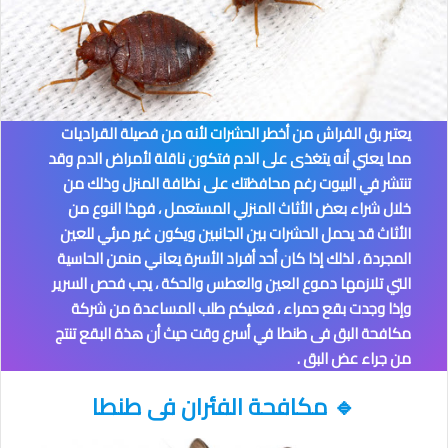
يعتبر بق الفراش من أخطر الحشرات لأنه من فصيلة القراديات
مما يعني أنه يتغذى على الدم فتكون ناقلة لأمراض الدم وقد
تنتشر في البيوت رغم محافظتك على نظافة المنزل وذلك من
خلال شراء بعض الأثاث المنزلي المستعمل ، فهذا النوع من
الأثاث قد يحمل الحشرات بين الجانبين ويكون غير مرئي للعين
المجردة ، لذلك إذا كان أحد أفراد الأسرة يعاني منمن الحاسية
التي تلازمها دموع العين والعطس والحكة ، يجب فحص السرير
وإذا وجدت بقع حمراء ، فعليكم طلب المساعدة من شركة
مكافحة البق فى طنطا
في أسرع وقت حيث أن هذة البقع تنتج
من جراء عض البق .
🔹
مكافحة الفئران
فى طنطا