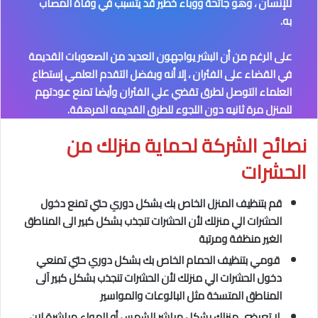
للإنسان ، وهو جائحة ووباء خطير قد يتسبب في وفاة المصاب
به.
على الرغم من أن البشر يواجهون العديد من الصعوبات القديمة
في القضاء على الفئران ، إلا أنه وبفضل التقدم العلمي إستطاع
العلماء التوصل لطرق تقضي علي الفئران وأيضا تمنع عودتهم
للمنزل مرة ثانيه دون اللجوء للطرق القديمه المرهقة.
نصائح الشركة لحماية منزلك من
الحشرات
قم بتنظيف المنزل الخاص بك بشكل دوري حتي تمنع دخول
الحشرات الي منزلك لأن الحشرات تنجذب بشكل كبير الى المناطق
الغير منظفة ومرتبة
قومي بتنظيف الحمام الخاص بك بشكل دوري حتي تمنعي
دخول الحشرات الي منزلك لأن الحشرات تنجذب بشكل كبير آلى
المناطق المتسخة مثل البالوعات والمواسير
لا تعرضي منزلك بشكل مباشر للشمس أو الهواء مباشرة لان