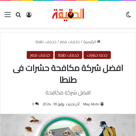
الوضع المظلم
بحث عن
تسجيل الدخول
الق
الرئيسية
/
خدمات مصر
/
خدمات طنطا
خدما حشرات
خدمات طنطا
خدمات مصر
افضل شركة مكافحة حشرات فى
طنطا
افضل شركة مكافحة
May Abdo
آخر تحديث: يوليو 18, 2024
0