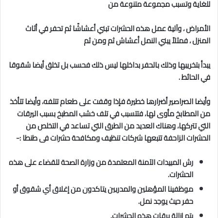
للغاية وتسبب مجموعة متنوعة من
الأمراض ، وآلية عمل هذه الحشرات تبني أعشاشًا ثم تحفر في أثاث
المنزل ، فمثلاً يبني النمل أعشاش ثم ومن ثم
يبدأ بتخريبها وذلك بالحفر بداخلها ليس ذلك فحسب بل تخلق أيضا شقوقا
في الحائط .
وأيضا الصراصير أضرارها خطيرة فإذا وقفت على طعام تتلفه، وأيضا تتأخذ
من المطابخ مأوى لها، فتتسبب في تلف خشب المطبخ بسبب اليرقات
التي تتركها، وهناك العديد من الطرق التي تساعد في التخلص من
الحشرات الزاحفة تتبعها شركات تنظيف ومكافحة حشرات فى طنطا
:-
رش المبيدات الآمنة المعتمدة من وزارة الصحة للقضاء على هذه
الحشرات.
موظفينا المؤهلين والمدربين يتاكدون من إغلاق أي شقوق أو
حفر حيث يوجد نمل.
يتم إزالة يرقات هذه الحشرات.