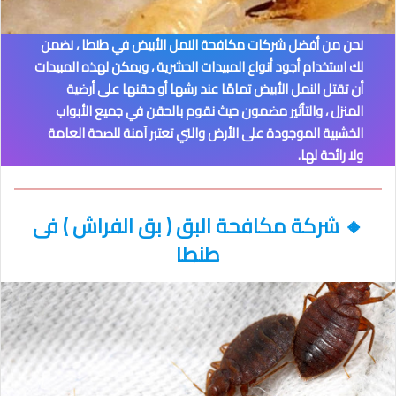
نحن من أفضل شركات مكافحة النمل الأبيض في طنطا
، نضمن
لك استخدام أجود أنواع المبيدات الحشرية ، ويمكن لهذه المبيدات
أن تقتل النمل الأبيض تمامًا عند رشها أو حقنها على أرضية
المنزل ، والتأثير مضمون حيث نقوم بالحقن في جميع الأبواب
الخشبية الموجودة على الأرض والتي تعتبر آمنة للصحة العامة
ولا رائحة لها.
🔸
شركة مكافحة البق ( بق الفراش )
فى
طنطا