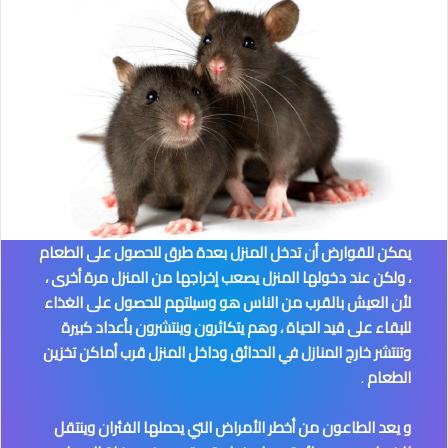
يمكن للقوارض أن تدخل المنزل بعدة طرق للحصول على الطعام
، ولكن عند دخولها المنزل يصعب إخراجها من المنزل مرة أخرى ،
لأن العيش بالقرب من الناس هو وسيلتهم للحصول على الغذاء
للبقاء على قيد الحياة ، وهم يتكاثرون وينتشرون بأعداد كبيرة
وتنتشر خارج المنازل في الحدائق وداخل المنزل قرب أماكن تخزين
الطعام
.
و يعد الطاعون من أخطر الأمراض التي يحملها الفئران وينتقل