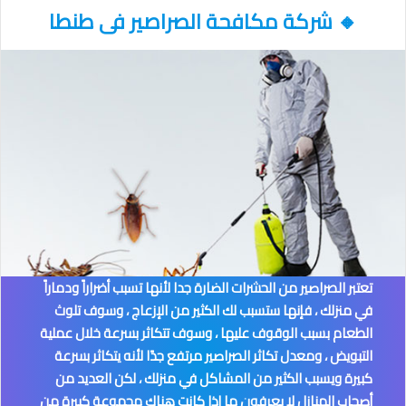
🔸
شركة مكافحة الصراصير فى طنطا
تعتبر الصراصير من الحشرات الضارة جدا لأنها تسبب أضراراً ودماراً
في منزلك ، فإنها ستسبب لك الكثير من الإزعاج ، وسوف تلوث
الطعام بسبب الوقوف عليها ، وسوف تتكاثر بسرعة خلال عملية
التبويض ، ومعدل تكاثر الصراصير مرتفع جدًا لأنه يتكاثر بسرعة
كبيرة ويسبب الكثير من المشاكل في منزلك ، لكن العديد من
أصحاب المنازل لا يعرفون ما إذا كانت هناك مجموعة كبيرة من