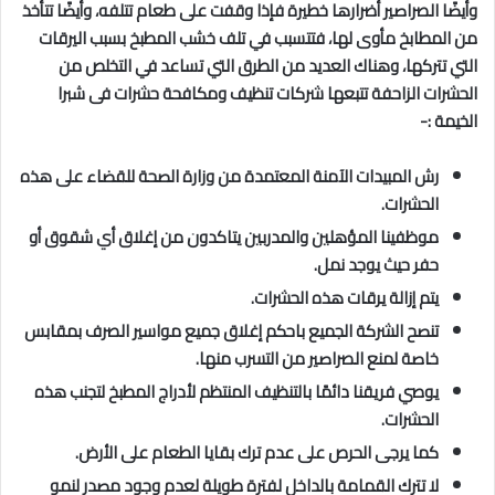
وأيضًا الصراصير أضرارها خطيرة فإذا وقفت على طعام تتلفه، وأيضًا تتأخذ
من المطابخ مأوى لها، فتتسبب في تلف خشب المطبخ بسبب اليرقات
التي تتركها، وهناك العديد من الطرق التي تساعد في التخلص من
الحشرات الزاحفة تتبعها شركات تنظيف ومكافحة حشرات فى شبرا
الخيمة
:-
رش المبيدات الآمنة المعتمدة من وزارة الصحة للقضاء على هذه
الحشرات.
موظفينا المؤهلين والمدربين يتاكدون من إغلاق أي شقوق أو
حفر حيث يوجد نمل.
يتم إزالة يرقات هذه الحشرات.
تنصح الشركة الجميع باحكم إغلاق جميع مواسير الصرف بمقابس
خاصة لمنع الصراصير من التسرب منها.
يوصي فريقنا دائمًا بالتنظيف المنتظم لأدراج المطبخ لتجنب هذه
الحشرات.
كما يرجى الحرص على عدم ترك بقايا الطعام على الأرض.
لا تترك القمامة بالداخل لفترة طويلة لعدم وجود مصدر لنمو