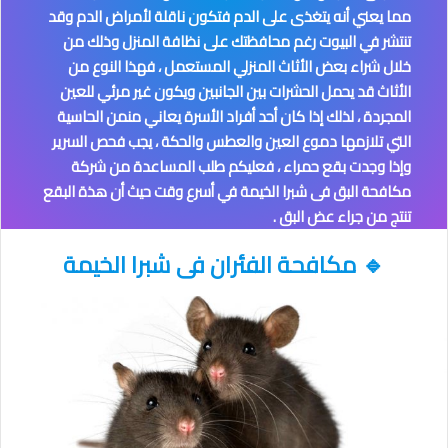
مما يعني أنه يتغذى على الدم فتكون ناقلة لأمراض الدم وقد
تنتشر في البيوت رغم محافظتك على نظافة المنزل وذلك من
خلال شراء بعض الأثاث المنزلي المستعمل ، فهذا النوع من
الأثاث قد يحمل الحشرات بين الجانبين ويكون غير مرئي للعين
المجردة ، لذلك إذا كان أحد أفراد الأسرة يعاني منمن الحاسية
التي تلازمها دموع العين والعطس والحكة ، يجب فحص السرير
وإذا وجدت بقع حمراء ، فعليكم طلب المساعدة من شركة
مكافحة البق فى شبرا الخيمة
في أسرع وقت حيث أن هذة البقع
تنتج من جراء عض البق .
🔹
مكافحة الفئران
فى شبرا الخيمة