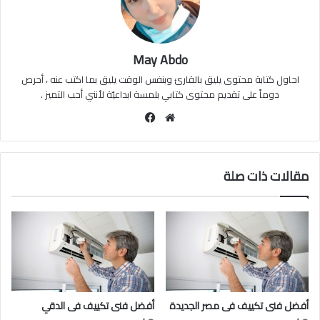
May Abdo
احاول كتابة محتوى يليق بالقارئ وبنفس الوقت يليق بما اكتب عنه ، أحرص
دوماً على تقديم محتوى كتابي بلمسة ابداعيّة لأنني أحب التميز .
موقع
فيسبوك
الويب
مقالات ذات صلة
أفضل فنى تكييف فى مصر الجديدة
أفضل فنى تكييف فى الدقي