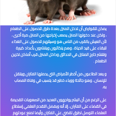
يمكن للقوارض أن تدخل المنزل بعدة طرق للحصول على الطعام
، ولكن عند دخولها المنزل يصعب إخراجها من المنزل مرة أخرى ،
لأن العيش بالقرب من الناس هو وسيلتهم للحصول على الغذاء
للبقاء على قيد الحياة ، وهم يتكاثرون وينتشرون بأعداد كبيرة
وتنتشر خارج المنازل في الحدائق وداخل المنزل قرب أماكن تخزين
الطعام
.
و يعد الطاعون من أخطر الأمراض التي يحملها الفئران وينتقل
للإنسان ، وهو جائحة ووباء خطير قد يتسبب في وفاة المصاب
به.
على الرغم من أن البشر يواجهون العديد من الصعوبات القديمة
في القضاء على الفئران ، إلا أنه وبفضل التقدم العلمي إستطاع
العلماء التوصل لطرق تقضي علي الفئران وأيضا تمنع عودتهم