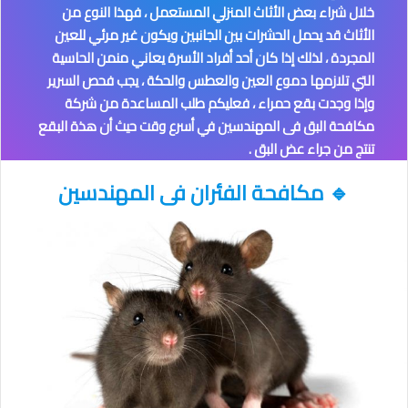
خلال شراء بعض الأثاث المنزلي المستعمل ، فهذا النوع من
الأثاث قد يحمل الحشرات بين الجانبين ويكون غير مرئي للعين
المجردة ، لذلك إذا كان أحد أفراد الأسرة يعاني منمن الحاسية
التي تلازمها دموع العين والعطس والحكة ، يجب فحص السرير
وإذا وجدت بقع حمراء ، فعليكم طلب المساعدة من شركة
مكافحة البق فى المهندسين
في أسرع وقت حيث أن هذة البقع
تنتج من جراء عض البق .
🔹
مكافحة الفئران
فى المهندسين