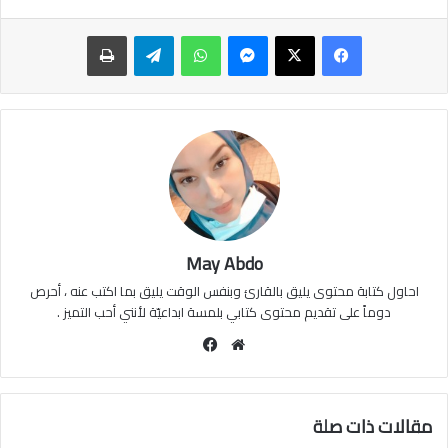
ماسنجر
واتساب
تيلقرام
طباعة
May Abdo
احاول كتابة محتوى يليق بالقارئ وبنفس الوقت يليق بما اكتب عنه ، أحرص
دوماً على تقديم محتوى كتابي بلمسة ابداعيّة لأنني أحب التميز .
موقع
فيسبوك
الويب
مقالات ذات صلة