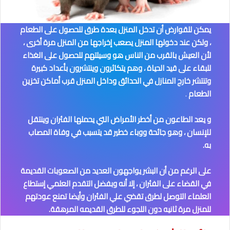
يمكن للقوارض أن تدخل المنزل بعدة طرق للحصول على الطعام
، ولكن عند دخولها المنزل يصعب إخراجها من المنزل مرة أخرى ،
لأن العيش بالقرب من الناس هو وسيلتهم للحصول على الغذاء
للبقاء على قيد الحياة ، وهم يتكاثرون وينتشرون بأعداد كبيرة
وتنتشر خارج المنازل في الحدائق وداخل المنزل قرب أماكن تخزين
الطعام
.
و يعد الطاعون من أخطر الأمراض التي يحملها الفئران وينتقل
للإنسان ، وهو جائحة ووباء خطير قد يتسبب في وفاة المصاب
به.
على الرغم من أن البشر يواجهون العديد من الصعوبات القديمة
في القضاء على الفئران ، إلا أنه وبفضل التقدم العلمي إستطاع
العلماء التوصل لطرق تقضي علي الفئران وأيضا تمنع عودتهم
للمنزل مرة ثانيه دون اللجوء للطرق القديمه المرهقة.