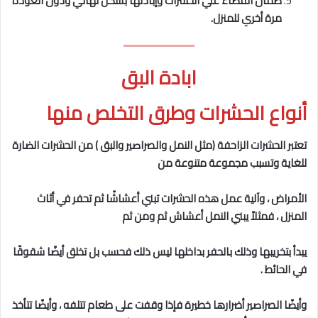
ضمان القضاء علي الحشرات وإبادتها بشكل نهائي ودون العودة
مرة أخري للمنزل.
ابادة البق
أنواع الحشرات وطرق التخلص منها
تعتبر الحشرات الزاحفة (مثل النمل والصراصير والبق ) من الحشرات الضارة
للغاية وتسبب مجموعة متنوعة من
الأمراض ، وآلية عمل هذه الحشرات تبني أعشاشًا ثم تحفر في أثاث
المنزل ، فمثلاً يبني النمل أعشاش ثم ومن ثم
يبدأ بتخريبها وذلك بالحفر بداخلها ليس ذلك فحسب بل تخلق أيضًا شقوقًا
في الحائط .
وأيضًا الصراصير أضرارها خطيرة فإذا وقفت على طعام تتلفه ، وأيضًا تتأخذ