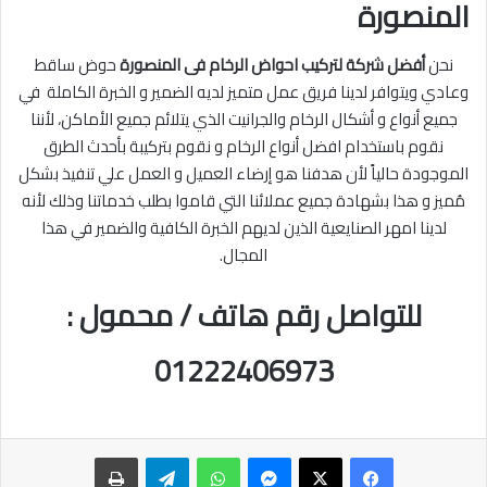
المنصورة
نحن
أفضل شركة لتركيب احواض الرخام فى المنصورة
حوض ساقط
وعادي ويتوافر لدينا فريق عمل متميز لديه الضمير و الخبرة الكاملة في
جميع أنواع و أشكال الرخام والجرانيت الذي يتلائم جميع الأماكن، لأننا
نقوم باستخدام افضل أنواع الرخام و نقوم بتركيبة بأحدث الطرق
الموجودة حالياً لأن هدفنا هو إرضاء العميل و العمل علي تنفيذ بشكل
مُميز و هذا بشهادة جميع عملائنا التي قاموا بطلب خدماتنا وذلك لأنه
لدينا امهر الصنايعية الذين لديهم الخبرة الكافية والضمير في هذا
المجال.
للتواصل رقم هاتف / محمول :
01222406973
ماسنجر
واتساب
تيلقرام
طباعة