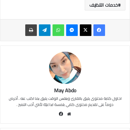
خدمات التنظيف
ماسنجر
واتساب
تيلقرام
طباعة
May Abdo
احاول كتابة محتوى يليق بالقارئ وبنفس الوقت يليق بما اكتب عنه ، أحرص
دوماً على تقديم محتوى كتابي بلمسة ابداعيّة لأنني أحب التميز .
موقع
فيسبوك
الويب