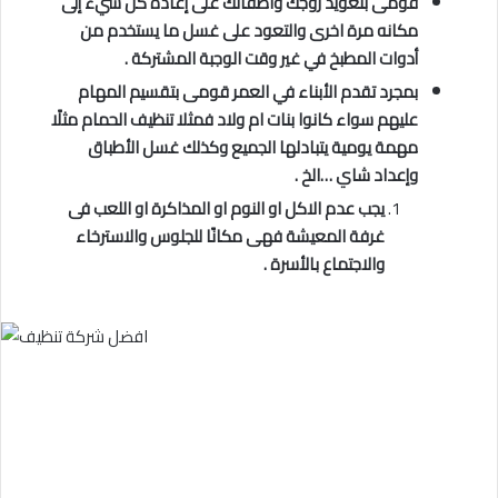
قومى بتعويد زوجك واطفالك على إعادة كل شيء إلى
مكانه مرة اخرى والتعود على غسل ما يستخدم من
أدوات المطبخ في غير وقت الوجبة المشتركة .
بمجرد تقدم الأبناء في العمر قومى بتقسيم المهام
عليهم سواء كانوا بنات ام ولاد فمثلا تنظيف الحمام مثلًا
مهمة يومية يتبادلها الجميع وكذلك غسل الأطباق
وإعداد شاي …الخ .
يجب عدم الاكل او النوم او المذاكرة او اللعب فى
غرفة المعيشة فهى مكانًا للجلوس والاسترخاء
والاجتماع بالأسرة .