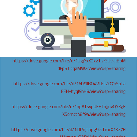
https://drive.google.com/file/d/1UgjYxXOxzTzr3UvkkBbM
dFpSTtqaMW2r/view?usp=sharing
https://drive.google.com/file/d/16D9lIBO4VtELZO7h5pta
EEH-hyqI9hH8/view?usp=sharing
https://drive.google.com/file/d/1ppATsvpUEFToJjuvQYXgK
X5omcc48f94/view?usp=sharing
https://drive.google.com/file/d/1iDPnJsbpg9vcTmcX1Kz7H