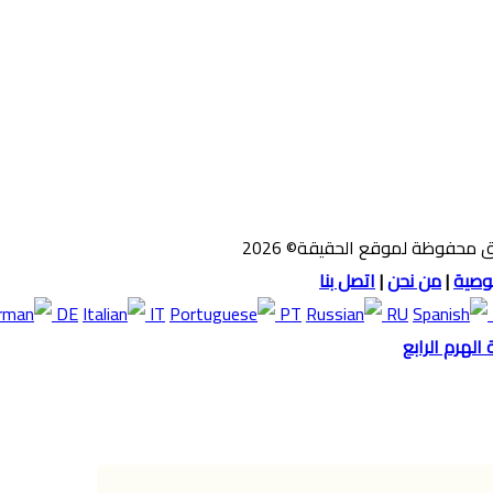
 محفوظة لموقع الحقيقة© 2026
وصية
|
من نحن
|
اتصل بنا
DE
IT
PT
RU
لهرم الرابع
وك
ص
قع