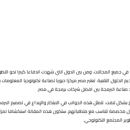
ا في جميع المجالات. ومن بين الدول التي شهدت اندفاعا كبيرا نحو التط
 الحلول التقنية. تعتبر مصر مركزا حيويا لصناعة تكنولوجيا المعلوما
د صناعة البرمجة بين افضل شركات برمجة في مصر.
بشكل لافت. تتمثل هذه الجوانب في الابتكار والإبداع في تصميم البرمجي
لول مخصصة تتناسب مع متطلباتهم. ستكون هذه المقالة استكشافا لمزايا
ير المجتمع التكنولوجي.