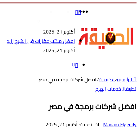
بحث
تسجيل
القائمة
الرئيسية
الصحة والجمال
عن
الدخول
تسوق ملابس أط
أكتوبر 21, 2025
افضل مكتب عقارات في الشيخ زايد
أكتوبر 21, 2025
‫X
‫X
زر
طباعة
تيلقرام
ماسنجر
ماسنجر
لينكدإن
واتساب
فيسبوك
فيسبوك
الوضع
الذهاب
المظلم
الرئيسية
/
تطبيقات
/
افضل شركات برمجة في مصر
إلى
تطبيقات
خدمات الهرم
الأعلى
افضل شركات برمجة في مصر
Mariam Elgendy
آخر تحديث: أكتوبر 21, 2025