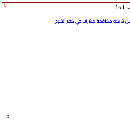
إغ
 أيضاً
بحث
تسجيل الدخول
عن
ل شركة مكافحة حشرات في كفر الشيخ
0