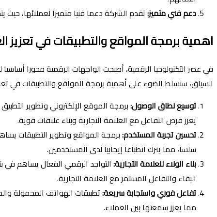
دعم فني متميز:
تقدم الشركة دعما فنيا متميزا لعملائها، حيث يت
اهمية برمجة المواقع والتطبيقات في تعزيز الع
في عصر التكنولوجيا الرقمية، أصبحت الواجهات الرقمية محورا أساسيا ل
السياق، سنسلط الضوء على أهمية برمجة المواقع والتطبيقات في تعزيز
توسيع نطاق الوصول:
برمجة الموقع الإلكتروني وتطوير التطبيق
يعزز فرص التفاعل مع العلامة التجارية وبناء علاقات قوية.
تحسين تجربة المستخدم:
برمجة المواقع وتطوير التطبيقات يساهم
سلسا، مما يترك انطباعا إيجابيا لدى المستخدمين.
بناء الولاء للعلامة التجارية:
التواجد الرقمي الفعال يساهم في بن
البقاء والتفاعل المستمر مع العلامة التجارية.
تفاعل فوري واستجابة سريعة:
تطبيقات الهواتف المحمولة والموا
مما يعزز سمعتها بين العملاء.