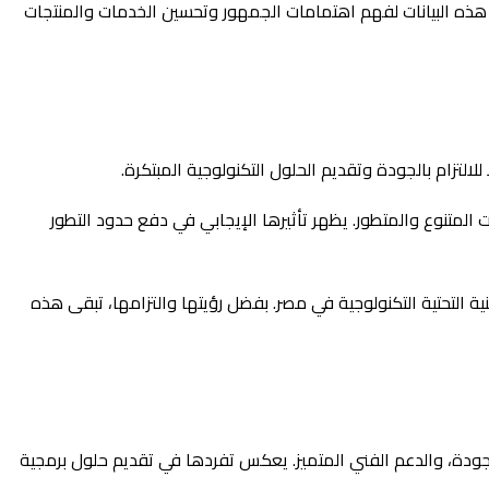
 هذه البيانات لفهم اهتمامات الجمهور وتحسين الخدمات والمنتجات
للالتزام بالجودة وتقديم الحلول التكنولوجية المبتكرة.
لمتنوع والمتطور. يظهر تأثيرها الإيجابي في دفع حدود التطور
لتحتية التكنولوجية في مصر. بفضل رؤيتها والتزامها، تبقى هذه
لجودة، والدعم الفني المتميز. يعكس تفردها في تقديم حلول برمجية