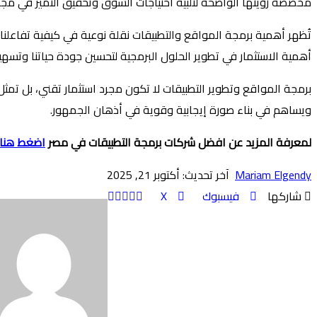
مخصصة رؤيتها الواضحة لتلبية احتياجات السوق وتحقيق التميز في مجا
تُظهر أهمية برمجة المواقع والتطبيقات نقلة نوعية في كيفية تفاعلنا م
أهمية الاستثمار في تطوير الحلول البرمجية لتحسين جودة حياتنا وتسهيل
برمجة المواقع وتطوير التطبيقات لا تكون مجرد استثمار تقني، بل تمثل اس
ويساهم في بناء صورة إيجابية وقوية في أذهان الجمهور.
لمعرفة المزيد عن افضل شركات برمجة التطبيقات في مصر
اضغط هنا
Mariam Elgendy
آخر تحديث: أكتوبر 21, 2025
شاركها
فيسبوك
‫X
طباعة
تيلقرام
ماسنجر
ماسنجر
واتساب