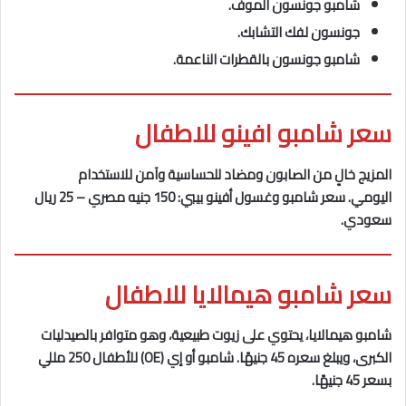
شامبو جونسون الموف.
جونسون لفك التشابك.
شامبو جونسون بالقطرات الناعمة.
سعر شامبو افينو للاطفال
المزيج خالٍ من الصابون ومضاد للحساسية وآمن للاستخدام
اليومي. سعر شامبو وغسول أفينو بيبي: 150 جنيه مصري – 25 ريال
سعودي.
سعر شامبو هيمالايا للاطفال
شامبو هيمالايا، يحتوي على زيوت طبيعية، وهو متوافر بالصيدليات
الكبرى، ويبلغ سعره 45 جنيهًا. شامبو أو إي (OE) للأطفال 250 مللي
بسعر 45 جنيهًا.