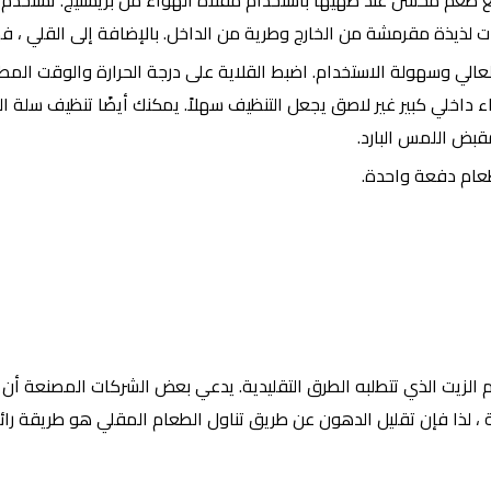
م محسّن عند طهيها باستخدام مقلاة الهواء من بريستيج. تستخدم تق
ات لذيذة مقرمشة من الخارج وطرية من الداخل. بالإضافة إلى القلي ، فه
Presti بين الأداء العالي وسهولة الاستخدام. اضبط القلاية على درجة الحرارة وا
وعاء داخلي كبير غير لاصق يجعل التنظيف سهلاً. يمكنك أيضًا تنظيف سلة ا
قبض اللمس البارد.
الزيت الذي تتطلبه الطرق التقليدية. يدعي بعض الشركات المصنعة أن 