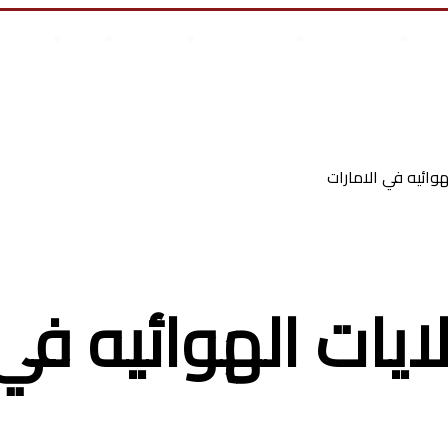
علوم وتكنولوجيا
انجازات السيسى
أخر المقالات
من نحن
أتصل بن
س أطفال
هوائيه في الامارات
ايات الهوائيه في 