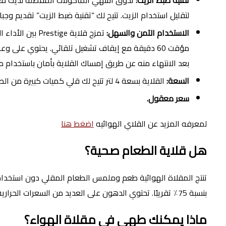
تقنية ضبط الزيت:
تذوق أشهي المأكولات المفضلة لديك مع طع
لتقليل استخدام الزيت. تتيح لك “تقنية ضبط الزيت” تقديم وجب
الاستخدام الآمن والسهل:
تمزج قلاية ge
مؤقت 60 دقيقة مع إيقاف تشغيل تلقائي. يحتوي على 
بعد الانتهاء منه عن طريق إمساك القلاية بأمان باستخدام م
السعة:
القلاية بسعة 4 لتر تتيح لك قلي كميات كبيرة من الطعام دفعة واحدة.
سعر معقول.
لمعرفه المزيد عن القلاي الهوائيه
اضغط هنا
هل قلاية الطعام صحية؟
تنتج المقلاة الهوائية طعم وملمس الطعام المقلي دون استخدام 
بنسبة 75٪ تقريبًا. تحتوي الدهون على العديد من السعرات الحرارية ، لذا فإن تقليل الدهون عن طريق تناول الطعام المقلي هو طريقة رائعة لفقدان الوزن.
ماذا يمكنك طهي في مقلاة الهواء؟