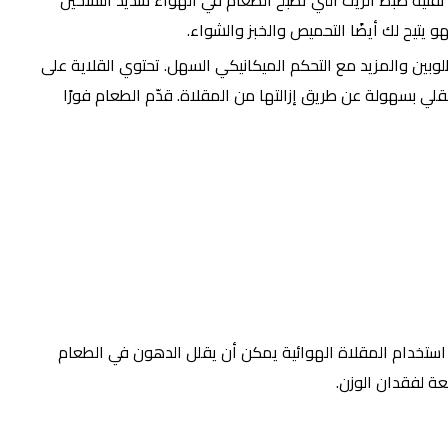
نية ضبط الزيت التي تطبخ الطعام في الهواء شديد التسخين
و يتيح لك أيضًا التحميص والخبز والشواء.
لوقت المطلوبين والمزيد مع التحكم الميكانيكي السهل. تحتوي القلاية على
لقلي بسهولة عن طريق إزالتها من المقلاة. قدّم الطعام فورًا
استخدام المقلاة الهوائية يمكن أن يقلل الدهون في الطعام