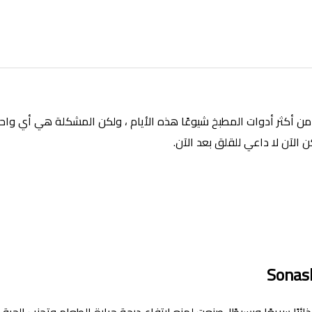
 القلايات الهوائيه في الامارات تعد Air Fryers واحدة من أكثر أدوات المطبخ شيوعًا هذه الأيام ،
ن الآن لا داعي للقلق بعد الآن.