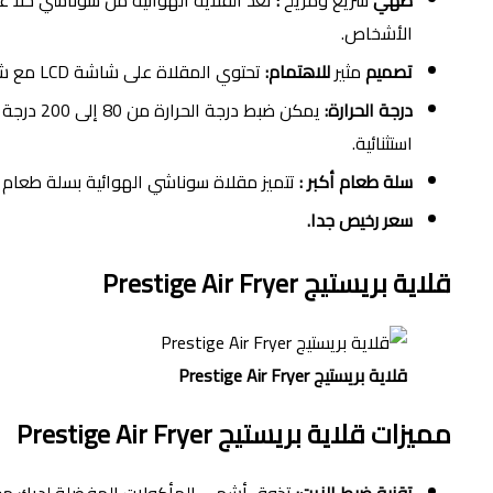
طهي
سريع ومريح
:
الأشخاص.
تصميم
مثير
للاهتمام:
تحتوي المقلاة على شاشة LCD مع شاشة تعمل باللمس لتوفير الراحة. علاوة على ذلك ، ويمكنك طهي الطعام لمدة تصل إلى 30 دقيقة في المرة الواحدة.
درجة الحرارة:
يمكن ضب
استثنائية.
سلة طعام أكبر :
تتميز مقلاة سوناشي الهوائية بسلة طعام عالية 
سعر رخيص جدا.
قلاية بريستيج Prestige Air Fryer
قلاية بريستيج Prestige Air Fryer
مميزات
قلاية بريستيج Prestige Air Fryer