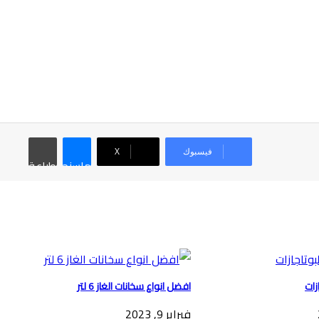
فيسبوك
‫X
ماسنجر
طباعة
زات
افضل انواع سخانات الغاز 6 لتر
فبراير 9, 2023