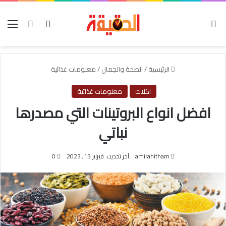
الوضع المظلم
بحث عن
تسجيل الدخول
الق
الرئيسية
/
الصحة والجمال
/
معلومات غذائية
اكلات
معلومات غذائية
افضل انواع البروتينات التي مصدرها
نباتي
amirahitham
آخر تحديث: فبراير 13, 2023
0