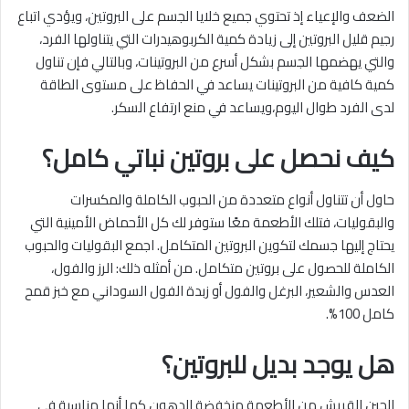
الضعف والإعياء إذ تحتوي جميع خلايا الجسم على البروتين، ويؤدي اتباع
رجيم قليل البروتين إلى زيادة كمية الكربوهيدرات التي يتناولها الفرد،
والتي يهضمها الجسم بشكل أسرع من البروتينات، وبالتالي فإن تناول
كمية كافية من البروتينات يساعد في الحفاظ على مستوى الطاقة
لدى الفرد طوال اليوم،ويساعد في منع ارتفاع السكر.
كيف نحصل على بروتين نباتي كامل؟
حاول أن تتناول أنواع متعددة من الحبوب الكاملة والمكسرات
والبقوليات، فتلك الأطعمة معًا ستوفر لك كل الأحماض الأمينية التي
يحتاج إليها جسمك لتكوين البروتين المتكامل. اجمع البقوليات والحبوب
الكاملة للحصول على بروتين متكامل. من أمثله ذلك: الرز والفول،
العدس والشعير، البرغل والفول أو زبدة الفول السوداني مع خبز قمح
كامل 100%.
هل يوجد بديل للبروتين؟
الجبن القريش من الأطعمة منخفضة الدهون كما أنها مناسبة في