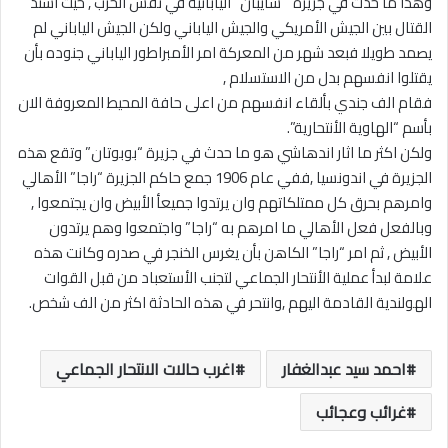
وهذا ما حدث في جزيرة ” سايبان” اليابانية في نفس الحرب , حيث اشتد
القتال بين الجيش الأمريكي والجيش الياباني ولكن الجيش الياباني لم
يصمد طويلا فبعد شهر من المعركة امر الأمبراطور الياباني جنوده بأن
يقتلوا انفسهم بدل من الاستسلام ,
فقام الف جندي بألقاء انفسهم من اعلى حافة المحيط المعروفة الان
بأسم “الهاوية الأنتحارية”.
ولكن اكثر ما اثار اندهاشي هو ما حدث في جزيرة “بوبوتان” وتقع هذه
الجزيرة في اندونسيا ,ففي عام 1906 جمع حاكم الجزيرة “راجا” الأهالي
وامرهم بحرق كل ممتلكاتهم وان يرتدوا جميعأ الأبيض وان يجتمعوا ,
وبالفعل فعل الأهالي ما امرهم به “راجا” واجتمعوا وهم يرتدون
الأبيض , ثم امر “راجا” الكاهن بأن يغرس الخنجر في صدره وكانت هذه
علامة لبدأ عملية الأنتحار الجماعي لتجنب الأستعباد من قبل القوات
الهولندية القادمة اليهم ,وانتحر في هذه الحادثة اكثر من الف شخص.
احمد سيد عبدالغفار
اغرب حالات الانتحار الجماعي
غرائب وعجائب