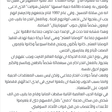
وهذا ما فعلوه اتباع ” بوابة السماء” لقد قتلوا انفسهم في سبيل ما
يؤمنون به. وهذه طائفة دينية اسسها “مارشل هوايت” الذى ادعى
انه من سلالة المسيح , وفي عام 1997 قام بجمعهم واخبرهم انهم
يجب ان ينتحروا لكي تذهب ارواحهم للجنة , وبالفعل انتحر ما يقرب من
اربعون شخصاً بتناول حبوب “فينوباريتال” السامة.
وهذا مشابه لما حدث في اوغندا حيث تكونت جماعة اطلقوا على
انفسهم جماعة “الوصايا العشر” وهي ايضاً حركة دينية تهدف لتنفيذ
الوصايا العشر , كانوا يأكلون وجبتين فقط اسبوعياً وكانوا يلتزمون
الصمت لأيام ولا يمارسون الجنس.
وفي يومٍ اعلن قادة الحركة ان نهاية العالم اقتربت ويجب عليهم ان
ينتحروا, بالفعل انتحر اكثر من سبعمائة شخصاً بالطعن وبالسم والكثير
منهم احرق نفسه.
وقعت ايضاً حوادث انتحار جماعي ولكن ليس بسبب المعتقدات الدينية
وانما بسبب الحروب وخشية ان يقعوا اسرى في ايدي اعدائهم, ففضلوا
الموت على الأستعباد.
في نهاية الحرب العالمية الثانية سقطت المانيا وقام ما يقرب من الف
شخص من سكان مدينة “دمين” بقتل انفسهم حتى لا يتعرضوا
للأعتداء والأغتصاب من قبل قوات الأتحاد السوفيتي.