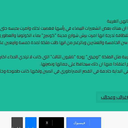
تهن الغريبة
ان هناك بعض الشعيرات البيضاء في رأسها فغضبت لذلك وامرت بحبسه حتى لا ي
فة لدرجة انها امرت برش شوارع مدينة “كونبرج” بماء الكولونيا والعطور وذلك احت
 سن الخامسة والعشرين وبالرغم من انها ظلت ملكة لمدة خمسة واربعين عاما 
ثل الملكة “اوجيني” زوجة “نابليون الثالث” التي كانت لا ترتدي الحذاء اكثر
م اعتقادا منها ان ذلك سيحافظ على جمالها ونضرتها.
في البداية خادمة في القصر الامبراطوري في الصين ولكنها كانت طموحة وخا
غرائب وعجائب
فيسبوك
‫X