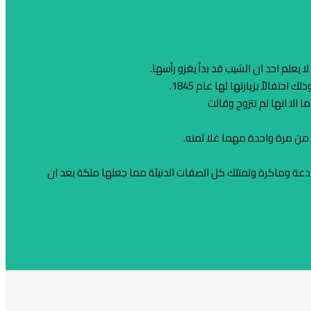
علم احد ان الشيب قد بدأ يغزو رأسها.
فالاً بزيارتها لها عام 1845.
الا انها لم تتزوج وقالت
 من مرة واحدة مهما غلا ثمنه.
دعة وماكرة وتمتلك كل الصفات الدنيئة مما جعلها ملكة بعد ان