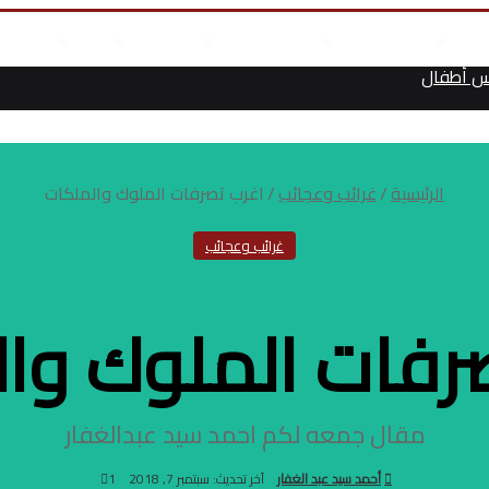
علوم وتكنولوجيا
انجازات السيسى
أخر المقالات
من نحن
أتصل بن
س أطفال
الرئيسية
/
غرائب وعجائب
/
اغرب تصرفات الملوك والملكات
غرائب وعجائب
رفات الملوك وا
مقال جمعه لكم احمد سيد عبدالغفار
أحمد سيد عبد الغفار
آخر تحديث: سبتمبر 7, 2018
1