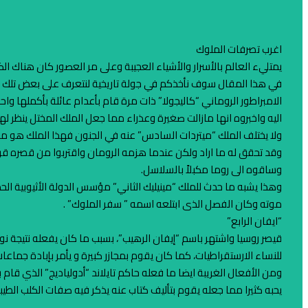
اغرب تصرفات الملوك
يمتليء العالم بالأسرار والأشياء العجيبة وعلى مر العصور كان هناك ا
في هذا المقال سوف نأخذكم في جولة تاريخية لنتعرف على بعض تلك ال
الامبراطور الروماني “كاليجولا” ذات مرة قام بأعدام عائلة بأكملها و
اليه واخبروه انها مازالت صغيرة وعذراء مما جعل الملك المختل ينظر لهم
ولا يختلف الملك “ميتردات السادس” عنه في الجنون فهذا الملك هو مل
وقد تحقق له ما اراد ولكن عندما هزمه الرومان واقتربوا من قصره قرر
وساقوه الى روما مكبلاً بالسلاسل.
موته وكان الفصل الذى ابتلعه اسمه ” سفر الملوك” .
“ايفان الرابع”
قيصر روسيا واشتهر باسم “إيفان الرهيب”، بسبب ما كان يفعله نتيجة ن
للنساء الارستقراطيات، كما كان يقوم بمجازر كبيرة و يأمر بإبادة جماعا
ومن الأفعال الغريبة ايضا ما فعله حاكم تايلاند “أدولياديج” الذي قا
يحبه كثيرا مما جعله يقوم بتأليف كتاب عنه يذكر فيه صفات الكلب الطيبة وق