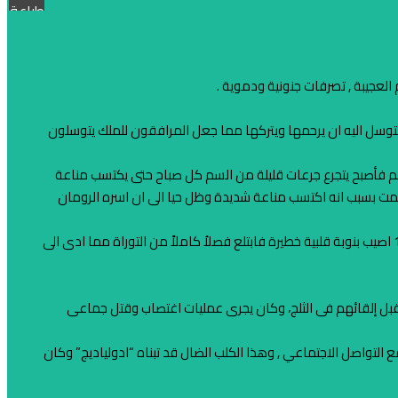
طباعة
لعجيبة , تصرفات جنونية ودموية .
 وتتوسل اليه ان يرحمها ويتركها مما جعل المرافقون للملك يتوسلون
لسم فأصبح يتجرع جرعات قليلة من السم كل صباح حتى يكتسب مناعة
 يمت بسبب انه اكتسب مناعة شديدة وظل حيا الى ان اسره الرومان
وهذا يشبه ما حدث للملك “مينيليك الثاني” مؤسس الدولة الأثيوبية الحديثة الذي كان يأكل صفحات من التوراة كلما شعر بالمرض وفي ديسمبر 1913 اصيب بنوبة قلبية خطيرة فابتلع فصلاُ كاملاً من التوراة مما ادى الى
م قبل إلقائهم فى الثلج، وكان يجرى عمليات اغتصاب وقتل جماعى
 التواصل الاجتماعي , وهذا الكلب الضال قد تبناه “ادولياديج” وكان