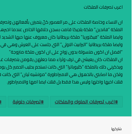
اغرب تصرفات الملكات
ان النساء وخاصة الملكات على مر العصور كنّ يتميزن بأفعالهن وتصرفا
الملكة “فاندين” ملكة بلجيكا قامت بسجن حلاقها الخاص عندما اخبرها 
وايضا الملكة “فيكتوريا” ملكة بريطانيا كان معروف عنها حبها الشديد للنظا
وايضا ملكة بريطانيا “اليزابيث الاولى” التي جلست على العرش وهي في
“افضل ان اكون متسولة بدون زواج على ان اكون ملكة متزوجة”
ان الملكات كان يعيشن في ترف وثراء مما جعلهن يقومن بتصرفات غريبة م
ويذكرني ذلك بالملكة “كليوباترا” التي كانت تستحم بحليب الحمير كل يو
ولكن ما اصابني بالذهول هي الامبراطورة “موتشيه ثيان” التي كانت 
قتلت اخيها واختها وليس هذا فقط بل قتلت ايضا امها والامبراطور.
اغرب تصرفات الملوك والملكات
تصرفات جنونية
شاركها