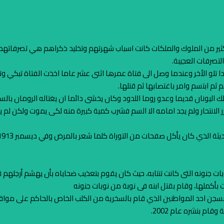
لكثير من الملوك والملكات كانت اسباب شهرتهم وتخليد ذكراهم هي تصرفاتهم ا
تصرفات العجيبة.
احدا تلو الأخر وعندما وصل الى فتاة عمرها اثنى عشر عاما اخذت الفتاة تبكي
 ثم ابتسم وامر باغتصابها ثم قتلها.
ك اليونان قديما وعدو روما اللدود وكان يخشى دائما ان يغتاله الرومان با
 الانتحار ولم يجد امامه الا السم فشرب كمية كبيرة منه لكى يموت ولكن لم
وبات جنونه التى كانت تنتابه، حيث كان يقوم بتعذيب ضحاياه بأن يهشم أرجله
ت بأكملها، وقام بقتل ابنه فى نوبة من نوبات جنونه
م بسجن احد المواطنين الذي قام بالسخرية من الكلب الخاص بالحاكم على مواقع
ام بنشره عام 2002.