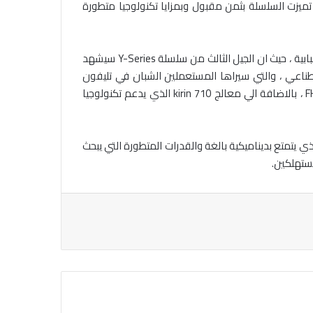
 تميزت السلسلة بثمن مقبول وبمزايا تكنولوجيا متطورة
والحق “لي” ” انه بالتاكيد ان هواوي تقدم كل ما هو حديث في هواتفها ، الا ان التقدم ات لا محالة لسلسلة تليفونات Y-Series الشبابية ، حيث ان الجيل الثالث من سلسلة Y-Series سيشهد
صطناعي ، والتي سيراها المستعملين الشبان في تليفون
السلسة الاتي هواوي Y9 ، الذي سيكون اول تليفون شبابي يجئ بشاشة ضخمة مقياسها 6.5 بوصة من نوع IPS LCD وبدقة +FHD ، بالاضافة الي معالج kirin 710 الذي يدعم تكنولوجيا
نيق الذي يتمتع بديناميكية بالغة والقدرات المتطورة التي يبحث
ستهلكين.