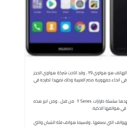
اعلنت شركة هواوي عن خدمة الحجز المسبق لهاتفها الذي تستعد لاطلاقه في السوق المصري وهو من ضمن فئة Y Series وهذا الهاتف هو هواوي Y9 ، وقد اتاحت شركة هواوي الحجز
ي المعتمدة والمنتشرة في انحاء جمهورية مصر العربية وذلك تمهيدا لطرحه في
وقد زودت شركة هواوي سلسلة هواتفها من طراز Y Series وبالتحديد هاتفها هواوي Y9 بالعديد من التقنيات المتطورة لم تشهدها سلسلة طرازات Y Series من قبل ، ومن ابرز هذه
في هواتفها الذكية.
هواتف التي نصنعها ، ولاسيما هواتف فئة الشبان والتي