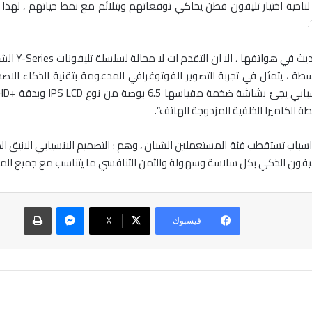
ا لناحية اختيار تليفون فطن يحاكي توقعاتهم ويتلائم مع نمط حياتهم ، لهذا
.
سطة ، يتمثل في تجربة التصوير الفوتوغرافي المدعومة بتقنية الذكاء الا
 الكاميرا الخلفية المزدوجة للهاتف”.
هواوي علي ثلاثة اسباب تستقطب فئة المستعملين الشبان ، وهم : التصميم الانسيابي الا
ليفون الذكي بكل سلاسة وسهولة والثمن التنافسي ما يتناسب مع جميع الم
ماسنجر
طباعة
فيسبوك
‫X