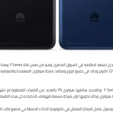
المسبق لهاتف هواوي Y9 في الفترة من 17 اكتوبر الي 22 اكتوبر وذلك في جميع فروع ومنافذ شركة هواو
كة هواوي وذلك لكونها اول شركة مصنعة للهواتف الذكية تدخل هذه التقنية 
ل عامل الابتكار المتمثل في تكنولوجيا الذكاء الاصطناعي لجميع فئات ال