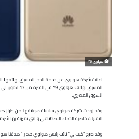
هواوي Y9
السوق المصري.
التقنيات خاصية الذكاء الاصطناعي والتي تميزت بها شر
وقد صرح “كيث لي” نائب رئيس هواوي مصر ” هدفنا هو وصو