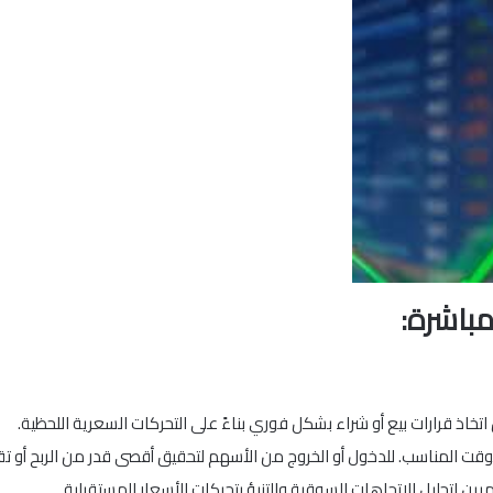
مباشرة:
تخاذ قرارات بيع أو شراء بشكل فوري بناءً على التحركات السعرية اللحظية.
قت المناسب. للدخول أو الخروج من الأسهم لتحقيق أقصى قدر من الربح أو تقل
ين لتحليل الاتجاهات السوقية والتنبؤ بتحركات الأسعار المستقبلية.