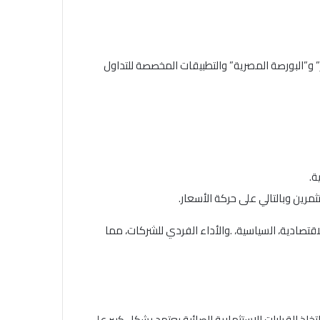
” و”البورصة المصرية” والتطبيقات المخصصة للتداول
ة.
مرين وبالتالي على حركة الأسعار.
صادية، السياسية، .والأداء الفردي للشركات، مما
خاذ القرارات الاستثمارية الصائبة يعتمد بشكل كبير على