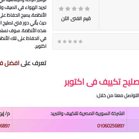
تبريد الهواء في الصيف و
الأنظمة، يصبح الحفاظ على 
قيم الفنى الآن
حيث يأتي دور فني تصليح ا
هذه الأنظمة. سوف نستكش
في الحفاظ على تلك الأنظ
اكتوبر.
تعرف على
افضل فنى ت
ليح تكييف فى اكتوبر
لتواصل معنا من خلال:
الشركة السورية المصرية للتكييف والتبريد
م/ إي
6897
01060256897