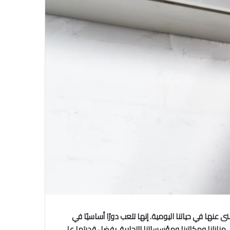
 عنها في حياتنا اليومية. إنها تلعب دورًا أساسيًا في
 منازلنا ومكاتبنا ومؤسساتنا التجارية. بفضل قدرتها على