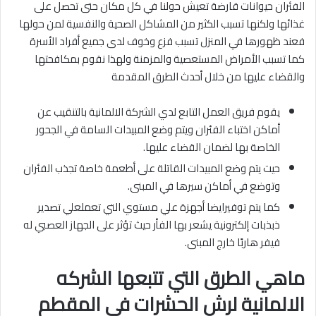
الفئران حيوانات قارضة تعيش حولنا في كل مكان حتى تحصل على
غذائها ولكنها تسبب الكثير من المشاكل الصحية والنفسية لمن حولها
فعند ظهورها في المنزل تسبب فزع وخوف لدى جميع أفراد الأسرة
كما تسبب الأمراض المستعصية والمزمنة ولهذا نقوم بمكافحتها
والقضاء عليها من خلال أحدث الطرق المقدمة
يقوم فريق العمل التابع لدي الشركة الالمانية بالتنقيب عن
أماكن اختباء الفئران ويتم وضع المبيدات السامة في الجحور
الخاصة بها لضمان القضاء عليها.
حيت يتم وضع المبيدات القاتلة على أطعمة خاصة تجذب الفئران
وتوضع في أماكن سيرها في المبنى.
كما يتم توفيرايضا أجهزة علي مستوي التي تعملعلي تصدير
ذبذبات إلكترونية يشعر بها الفأر حيث تؤثر على الجهاز العصبي له
فيفر هاربًا خارج المبنى.
ماهي الطرق التي تتبعها الشركه
الالمانية لرش الحشرات في المقطم