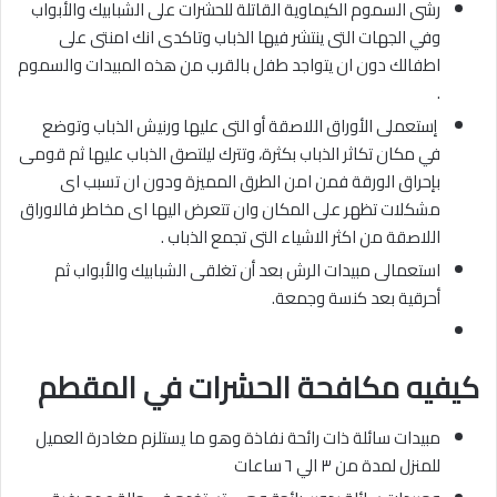
رشى السموم الكيماوية القاتلة للحشرات على الشبابيك والأبواب
وفي الجهات التى ينتشر فيها الذباب وتاكدى انك امنتى على
اطفالك دون ان يتواجد طفل بالقرب من هذه المبيدات والسموم
.
إستعملى الأوراق اللاصقة أو التى عليها ورنيش الذباب وتوضع
في مكان تكاثر الذباب بكثرة، وتترك ليلتصق الذباب عليها ثم قومى
بإحراق الورقة فمن امن الطرق المميزة ودون ان تسبب اى
مشكلات تظهر على المكان وان تتعرض اليها اى مخاطر فالاوراق
اللاصقة من اكثر الاشياء التى تجمع الذباب .
استعمالى مبيدات الرش بعد أن تغلقى الشبابيك والأبواب ثم
أحرقية بعد كنسة وجمعة.
كيفيه مكافحة الحشرات في المقطم
مبيدات سائلة ذات رائحة نفاذة وهو ما يستلزم مغادرة العميل
للمنزل لمدة من ٣ الي ٦ ساعات