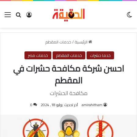
الوضع المظلم
بحث عن
تسجيل الدخول
الق
الرئيسية
/
خدمات المقطم
خدما حشرات
خدمات المقطم
خدمات مصر
احسن شركة مكافحة حشرات في
المقطم
مكافحة الحشرات
amirahitham
آخر تحديث: يوليو 18, 2024
0