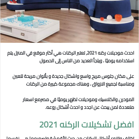
احدث موديلات ركنه 2021, تعتبر الركنات هي أكثر موقع في المنزل يتم
استخدامه يوميًا ، ويلجأ العديد من الناس إلى الحصول
على مكان جلوس مريح واسع واشكال جديدة و بألوان مريحة للعين
ومناسبة لجميع الازواق ، وهناك مجموعة كبيرة من الركنات
المودرن والكلاسيك وموديلات تظهر يوميًا في مصرمع اسعار
متعددة لمن يبحث عن اجدد و احدث أشكال روعه.
افضل تشكيلات الركنه 2021
تختلف وتتنوع أشكال الركنات من حيث الأقمشة وتصميمها هي نفسها