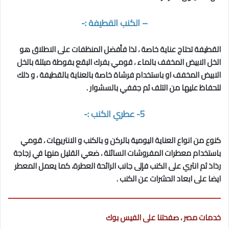
–
الكنب القطيفة
:-
القطيفة تحتاج عناية خاصة ، لذا فأفضل المنظفات على الاطلاق هو
الخل الابيض المخفف بالماء ، قومي بفرك البقع بفوطة مبللة بالخل
الابيض المخفف او باستخدام فرشاة خاصة بالعناية بالقطيفة ، و ذلك
للحفاظ عليها من التلف ثم جففي بالسشوار .
5- عطري الكنب :-
كنوع من انواع العناية اليومية بالركن و بالكنب و الانتريهات ، قومي
باستخدام معطرات المفروشات السائلة ، ضعي القليل منها في زجاجة
رذاذ ثم انثري على الكنب فإلى جانب الرائحة العطرة، كما يعمل المعطر
ايضا على ابعاد الحشرات عن الكنب .
خدمات مصر
،
صفحتنا على الفيس بوك