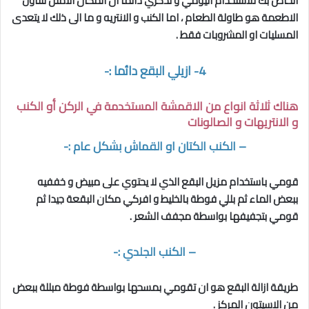
الخاص بك للاستخدام اليومي و تذكري دائما ان المكان الامثل لتناول
الاطعمة هو طاولة الطعام ، اما الكنب و الانتريه و ما الى ذلك لا يتعدى
المسليات او المشروبات فقط .
4- ازيلي البقع دائما :-
هناك ثلاثة انواع من الاقمشة المستخدمة في الركن أو الكنب
و الانتريهات و الصالونات
–
الكنب الكتان او القماش بشكل عام
:-
قومي باستخدام مزيل البقع الذي لا يحتوي على مبيض و خففيه
ببعض الماء ثم بللي فوطة بالخليط و افركي مكان البقعة جيدا ثم
قومي بتجفيفها بواسطة مجفف الشعر .
–
الكنب الجلدي
:-
طريقة ازالة البقع هو ان تقومي بمسحها بواسطة فوطة مبللة ببعض
من الاسيتون المركز .