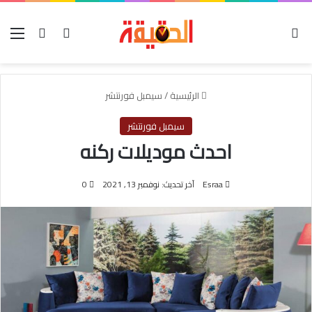
الوضع المظلم
بحث عن
تسجيل الدخول
الق
الرئيسية
/
سيمبل فورنتشر
سيمبل فورنتشر
احدث موديلات ركنه
Esraa
آخر تحديث: نوفمبر 13, 2021
0