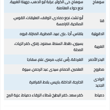
سوهاج
سوهاج، حى الكوثر، عرابة أبو الدهب، جهينة الغربية،
نجع حواء العتامنة
أبو تشت، نجع حمادی، الوقف، العليقات، القوس،
قنا
الصالحية، الترامسة
الدقهلية
بلقاس، أجا ، بنى عبيد، المطرية، المنزلة، قروه
بسیون، طنطا، السنطا، سمنود، زفتى، كفر الزيات،
الغربية
المحلة
البحر الأحمر
الغردقة، رأس غارب، مرسى علم، سفاجا
مطروح
العلمين، الحمام، سيدى عبد الرحمن، سيوة
الوادى
الخارجة، الداخلة، باريس، بلاط، الفرافرة
الجديد
دمياط
كفر سعد، كفر البطيخ شطاء الزرقاء دمياط، عزبة البرج