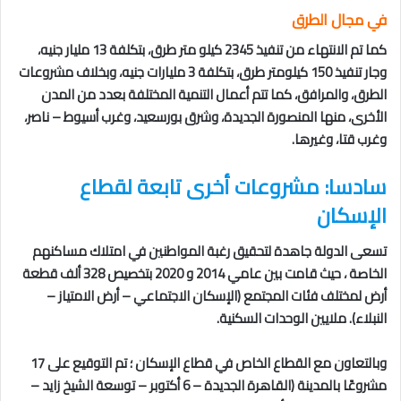
في مجال
الطرق
كما تم الانتهاء من تنفيذ 2345 کیلو متر طرق، بتكلفة 13 مليار جنيه،
وجار تنفيذ 150 کیلومتر طرق، بتكلفة 3 مليارات جنيه، وبخلاف مشروعات
الطرق، والمرافق، كما تتم أعمال التنمية المختلفة بعدد من المدن
الأخرى، منها المنصورة الجديدة، وشرق بورسعيد، وغرب أسيوط – ناصر،
وغرب قتا، وغيرها.
سادسا: مشروعات أخرى تابعة لقطاع
الإسكان
تسعى الدولة جاهدة لتحقيق رغبة المواطنين في امتلاك مساكنهم
الخاصة ، حيث قامت بين عامي 2014 و 2020 بتخصيص 328 ألف قطعة
أرض لمختلف فئات المجتمع (الإسكان الاجتماعي – أرض الامتياز –
النبلاء). ملايين الوحدات السكنية.
وبالتعاون مع القطاع الخاص في قطاع الإسكان ؛ تم التوقيع على 17
مشروعًا بالمدينة (القاهرة الجديدة – 6 أكتوبر – توسعة الشيخ زايد –