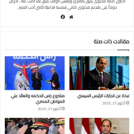
احاول كتابة محتوى يليق بالقارئ وبنفس الوقت يليق بما اكتب عنه ، أحرص
دوماً على تقديم محتوى كتابي بلمسة ابداعيّة لأنني أحب التميز .
موقع
فيسبوك
الويب
مقالات ذات صلة
نبذة عن انجازات الرئيس السيسي
مشروع راس الحكمه والعائد علي
المواطن المصري
أكتوبر 21, 2025
أكتوبر 21, 2025