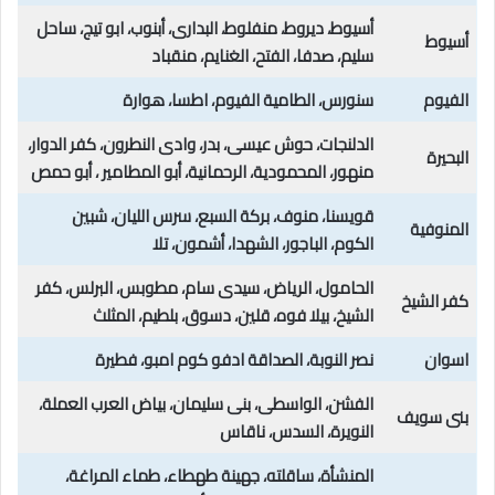
أسيوط، ديروط، منفلوط، البداری، أبنوب، ابو تيج، ساحل
أسيوط
سليم، صدفا، الفتح، الغنایم، منقباد
الفيوم
سنورس، الطامية الفيوم، اطسا، هوارة
الدلنجات، حوش عيسی، بدر، وادى النطرون، كفر الدوار،
البحيرة
منهور، المحمودية، الرحمانية، أبو المطامير ، أبو حمص
قويسنا، منوف، بركة السبع، سرس الليان، شبين
المنوفية
الكوم، الباجور، الشهدا، أشمون، تلا
الحامول، الرياض، سيدى سام، مطوبس، البرلس، كفر
كفر الشيخ
الشيخ، بیلا فوه، قلين، دسوق، بلطيم، المثلث
اسوان
نصر النوبة، الصداقة ادفو كوم امبو، فطيرة
الفشن، الواسطی، بنی سلیمان، بياض العرب العملة،
بنى سويف
النويرة، السدس، ناقاس
المنشأة، ساقلته، جهينة طهطاء، طماء المراغة،