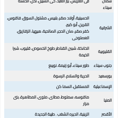
شمال
فى العريش، بير العبد، حى السبيل، نخل، الحسنة
سيناء
الحسينية، أولاد صقر، بلبيس، مشتول السوق، فاقوس،
القرين، أبو كبير،
الشرقية
كفر صقر، صان الحجر، الصالحية، هيهيا، الزقازيق،
العصلوجی
الخانكة، شبين القناطر طوخ الخصوص، قليوب، شبرا
القليوبية
الخيمة
جنوب سيناء
طور سيناء، أبو زنيمة، نويبع
بورسعيد
الحرية والسلام، الرسوة
الإسماعيلية
المستقبل، السما کن
ماقوسه، سملوط، مطای، ملوى، المطاهرة، بنى
المنيا
مزار
الأقصر
الزينية، الديره الشغب
،
طيبة الجديدة