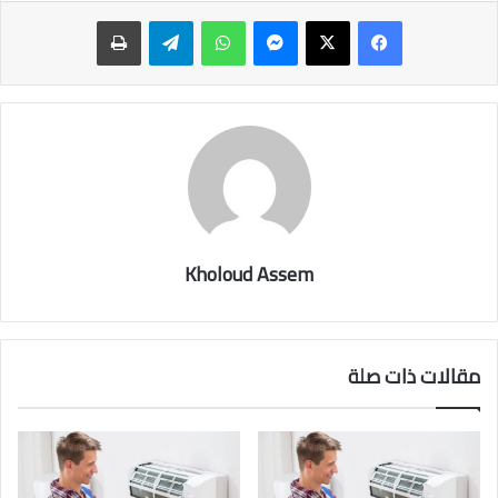
ماسنجر
واتساب
تيلقرام
طباعة
Kholoud Assem
مقالات ذات صلة