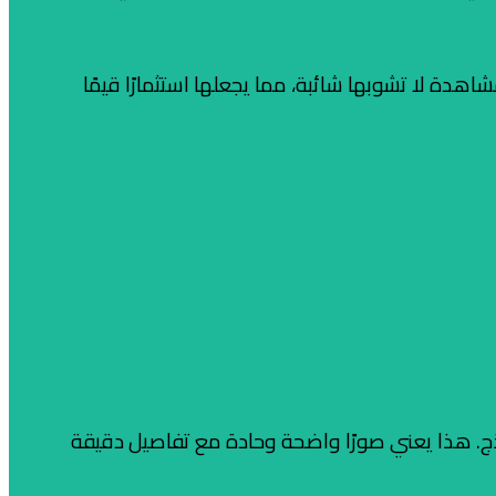
دة لا تشوبها شائبة، مما يجعلها استثمارًا قيمًا
Full HD) أو حتى 4K Ultra HD في بعض النماذج. هذا يعني صورًا واضحة وحادة مع تفاصيل دقيقة