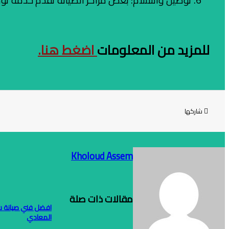
توصيل واستلام: بعض مراكز الصيانة تقدم خدمة توص
للمزيد من المعلومات
اضغط هنا.
شاركها
Kholoud Assem
مقالات ذات صلة
افضل فني صيانة س
المعادي