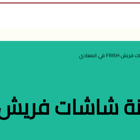
مال
علوم وتكنولوجيا
انجازات السيسى
أخر المقالات
من نحن
أت
لابس أطفال
FR في المعادي