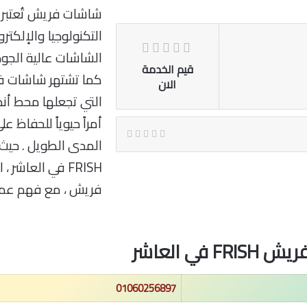
شاشات فريش تُعتبر 
التكنولوجيا والإلكتر
الشاشات عالية الجود
قيم الخدمة
كما تشتهر شاشات فر
الان
التي تجعلها محط أنظ
أمراً حيوياً للحفاظ 
المدى الطويل . حي
FRISH في العا
فريش ، مع فهم عمي
 العاشر
01060256897