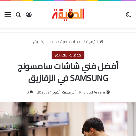
الوضع المظلم
بحث عن
تسجيل الدخول
الق
الرئيسية
/
خدمات مصر
/
خدمات الزقازيق
خدمات الزقازيق
أفضل فني شاشات سامسونج
SAMSUNG في الزقازيق
Kholoud Assem
آخر تحديث: أكتوبر 21, 2025
0