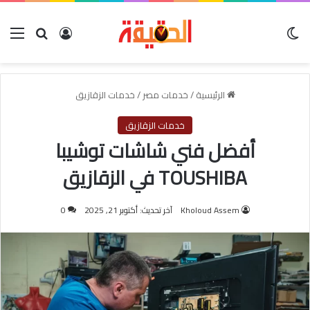
الوضع المظلم
بحث عن
تسجيل الدخول
الق
الرئيسية
/
خدمات مصر
/
خدمات الزقازيق
خدمات الزقازيق
أفضل فني شاشات توشيبا
TOUSHIBA في الزقازيق
Kholoud Assem
آخر تحديث: أكتوبر 21, 2025
0