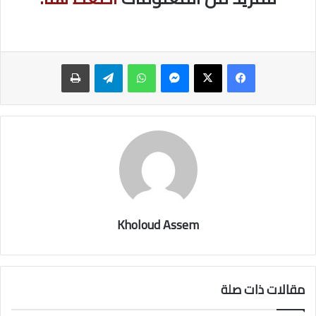
ماسنجر
واتساب
تيلقرام
طباعة
Kholoud Assem
مقالات ذات صلة