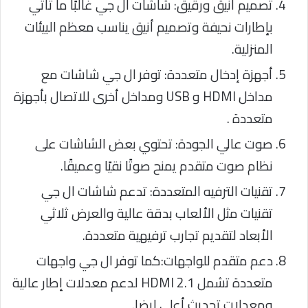
تصميم أنيق ورقيق: شاشات ال جي غالبًا ما تأتي
بإطارات نحيفة وتصميم أنيق يناسب معظم البيئات
المنزلية.
أجهزة إدخال متعددة: توفر ال جي شاشات مع
مداخل HDMI و USB ومداخل أخرى للاتصال بأجهزة
متعددة .
صوت عالي الجودة: تحتوي بعض الشاشات على
نظام صوت متقدم يمنح صوتًا نقيًا وعميقًا.
تقنيات الترفيه المتعددة: تدعم شاشات ال جي
تقنيات مثل الألعاب بدقة عالية والعرض ثلاثي
الأبعاد لتقديم تجارب ترفيهية متعددة.
دعم متقدم للواجهات:كما توفر ال جي واجهات
متعددة تشمل HDMI 2.1 لدعم معدلات إطار عالية
ومعدلات تحديث أعلى ايضا.