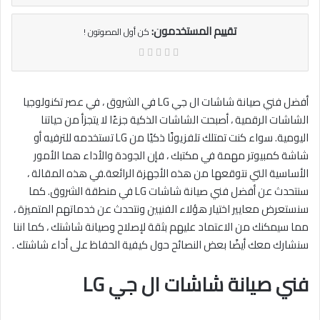
تقييم المستخدمون:
كن أول المصوتون !
أفضل فني صيانة شاشات ال جي LG في الشروق ، في عصر تكنولوجيا
الشاشات الرقمية ، أصبحت الشاشات الذكية جزءًا لا يتجزأ من حياتنا
اليومية. سواء كنت تمتلك تلفزيونًا ذكيًا من LG تستخدمه للترفيه أو
شاشة كمبيوتر مهمة في مكتبك ، فإن الجودة والأداء هما الأمور
الأساسية التي نتوقعها من هذه الأجهزة الرائعة.في هذه المقالة ،
سنتحدث عن أفضل فني صيانة شاشات LG في منطقة الشروق. كما
سنستعرض معايير اختيار هؤلاء الفنيين ونتحدث عن خدماتهم المتميزة ،
مما سيمكنك من الاعتماد عليهم بثقة لإصلاح وصيانة شاشتك ، كما اننا
سنشارك معك أيضًا بعض النصائح حول كيفية الحفاظ على أداء شاشتك .
فني صيانة شاشات ال جي LG