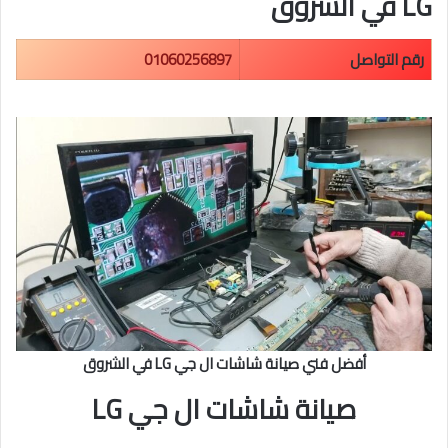
LG في الشروق
رقم التواصل
01060256897
أفضل فني صيانة شاشات ال جي LG في الشروق
صيانة شاشات ال جي LG