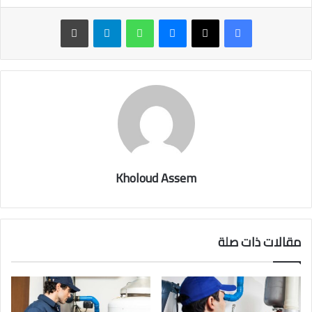
ماسنجر
واتساب
تيلقرام
طباعة
Kholoud Assem
مقالات ذات صلة