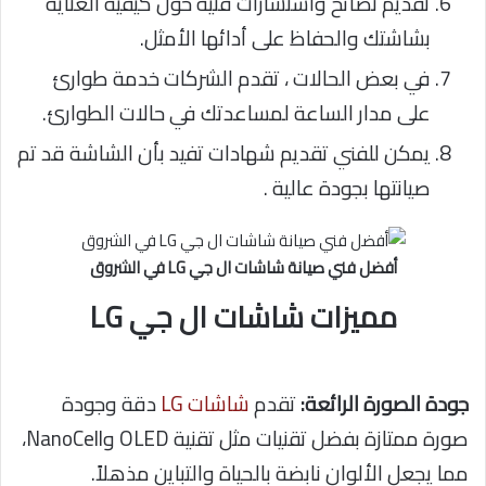
تقديم نصائح واستشارات فنية حول كيفية العناية
بشاشتك والحفاظ على أدائها الأمثل.
في بعض الحالات ، تقدم الشركات خدمة طوارئ
على مدار الساعة لمساعدتك في حالات الطوارئ.
يمكن للفني تقديم شهادات تفيد بأن الشاشة قد تم
صيانتها بجودة عالية .
أفضل فني صيانة شاشات ال جي LG في الشروق
مميزات شاشات ال جي LG
جودة الصورة الرائعة:
تقدم
شاشات LG
دقة وجودة
صورة ممتازة بفضل تقنيات مثل تقنية OLED وNanoCell،
مما يجعل الألوان نابضة بالحياة والتباين مذهلاً.