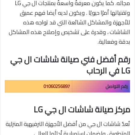
مجاله. كما يكون معرفةً واسعةً بمنتجات ال جي LG
وتقنياتها أمرًا حيويًا . ويكون لديه أيضا فهم عميق
للأجهزة والمشاكل الشائعة التي قد تواجه هذه
الشاشات ، وقدرة على تشخيص وإصلاح هذه المشاكل
بدقة وفعالية.
رقم أفضل فني صيانة شاشات ال جي
LG في الرحاب
رقم التواصل
01060256897
مركز صيانة شاشات ال جي LG
تُعدّ شاشات ال جي من أفضل الأجهزة الترفيهية المنزلية
المتطورة ، ولضمان استمرارية أدائها العالي