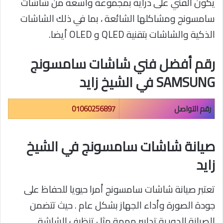
يكون الفني على دراية بمجموعة واسعة من شاشات
سامسونج ومشاكلها الشائعة ، بما في ذلك الشاشات
الذكية والشاشات بتقنية QLED و OLED أيضا.
رقم أفضل فني شاشات سامسونج
SAMSUNG في الشيخ زايد
رقم التواصل
01060256897
صيانة شاشات سامسونج في الشيخ
زايد
تعتبر صيانة شاشات سامسونج أمرا حيويا للحفاظ على
جودة الصورة وأداء الجهاز بشكل عام . حيث تتضمن
الصيانة الدورية تدابير مهمة مثل تنظيف الشاشة