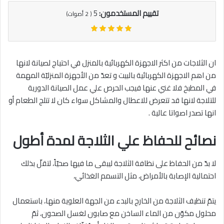
تقييم المستخدمون:
5
(
2
أصوات)
ان الثلاجات من اكثر الاجهزة الكهربائية بالمنزل في احتياج لصيانة لانها
من اهم الاجهزة الكهربائية بالبيت و تعدّ من الأجهزة المنزليّة المهمة
في المطبخ فلا غني عنها فيجب الحرص علي عمل الصيانة الدورية
للتلاجة لانها قد تتعرض للاعطال والمشاكل سواء كان لا تتلج الطعام أو
انها تصدر اصواتا عالية .
نصائح للحفاظ علي الثلاجة لمدة أطول
لا بدّ من الحفاظ على نظافة الثلاجة ليبقى ما فيها صحيّاً، لتقلّ بذلك
احتمالية الإصابة بالأمراض، مثل التسمم الغذائي،
يتمّ تنظيف الثلاجة من الخارج بالبدء من الجهة العلوية منها، باستعمال
محلول مكوّن من الماء الساخن مع صابون لغسل الصحون، ثمّ