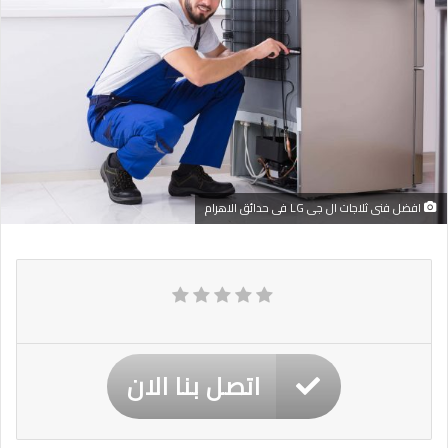
افضل فنى ثلاجات ال جى LG فى حدائق الاهرام
اتصل بنا الان