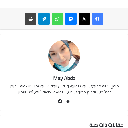
ماسنجر
واتساب
تيلقرام
طباعة
May Abdo
احاول كتابة محتوى يليق بالقارئ وبنفس الوقت يليق بما اكتب عنه ، أحرص
دوماً على تقديم محتوى كتابي بلمسة ابداعيّة لأنني أحب التميز .
موقع
فيسبوك
الويب
مقالات ذات صلة