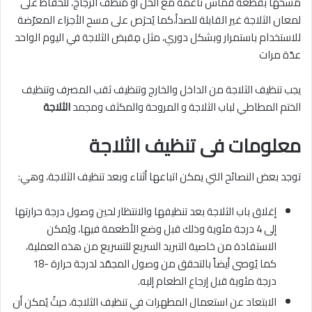
مسحها بقطعة قماش ناعمة مع الخل أو مُنظّف الزجاج، للحفاظ على
لمعان الثلاجة غير القابلة للصدأ،كما يُحرَص على مسح الأجزاء المعرّضة
للاستخدام باستمرار وبشكل دوري، مثل مِقبض الثلاجة في اليوم الواحد
عدّة مرات
يجب تنظيف الثلاجة من الداخل والخارج وتنظيف ثقب المصرف وتنظيف
الختم المطاطي لباب الثلاجة و المروحة والمكثف ومجمد
الثلاجة
معلومات فى تنظيف الثلاجة
توجد بعض النصائح التي يمكن اتباعها أثناء وبعد تنظيف الثلاجة، وهي:
إغلاق باب الثلاجة بعد تنظيفها والانتظار لحين وصول درجة حرارتها
إلى 4 درجة مئوية وذلك قبل وضع الأطعمة فيها، ويُمكن
الاستفادة من خاصية التبريد السريع للتسريع من هذه العملية،
كما يُوصى أيضاً بالتحقق من وصول المجمّد لدرجة حرارة -18
درجة مئوية قبل إرجاع الطعام إليه.
الابتعاد عن استعمال المطهرات في تنظيف الثلاجة، حيثُ يُمكن أن