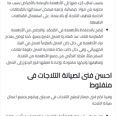
يتسبب تسرّب جُزء منها إلى الأطعمة بالإصابة بالأمراض بسبب ما
تحتويه من مواد كيميائية، وعليه فيمكن استبدالها بالمُنظفات
الخاصة لتنظيف الثلاجة، أو بالاعتماد على استعمال المُنظفات
الطبيعيّة.
يُنصَح بالاحتفاظ بالأطعمة في المُجمّد، والتخلص من الأطعمة
المُعرّضة للتلف عند مُغادرة المنزل لفترةٍ زمنيةٍ، كما يُوصَى بعدم
ترك الأطعمة في حال كان المنزل مُعرّضاً لفصل في التيار
الكهربائي، وفي حال كانت مدّة مغادرة المنزل طويلة لغايات
السفر مثلاً، فيُحبّذ التخلّص من جميع الأطعمة من الثلاجة،
وتنظيفها وتركها مفتوحة، وإعادة تعبئتها فور الرجوع إلى المنزل.
احسن فنى لصيانة التلاجات فى
منفلوط
وفرنا لكم فنى ممتاز لتصليح الثلاجات فى مدينتى ويقوم بجميع اعمال
صيانة التلاجه