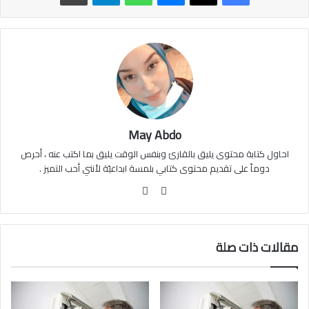
May Abdo
احاول كتابة محتوى يليق بالقارئ وبنفس الوقت يليق بما اكتب عنه ، أحرص
دوماً على تقديم محتوى كتابي بلمسة ابداعيّة لأنني أحب التميز .
موقع
فيسبوك
الويب
مقالات ذات صلة