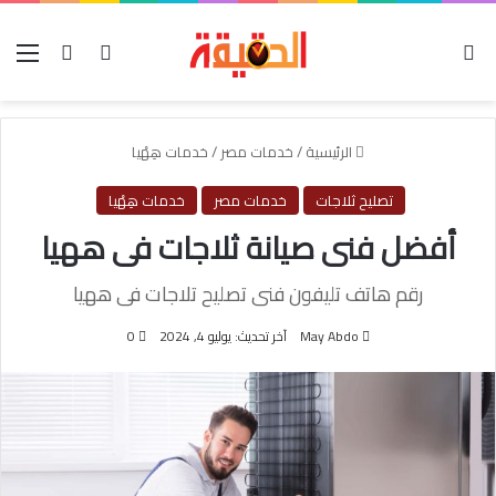
الوضع المظلم
بحث عن
تسجيل الدخول
الق
الرئيسية
/
خدمات مصر
/
خدمات هِهْيا
تصليح ثلاجات
خدمات مصر
خدمات هِهْيا
أفضل فنى صيانة ثلاجات فى ههيا
رقم هاتف تليفون فنى تصليح تلاجات فى ههيا
May Abdo
آخر تحديث: يوليو 4, 2024
0