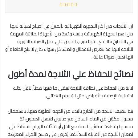
ان الثلاجات من اكثر الاجهزة الكهربائية بالمنزل في احتياج لصيانة لانها
من اهم الاجهزة الكهربائية بالبيت و تعدّ من الأجهزة المنزليّة المهمة
في المطبخ فلا غني عنها فيجب الحرص علي عمل الصيانة الدورية
للتلاجة لانها قد تتعرض للاعطال والمشاكل سواء كان لا تتلج الطعام أو
انها تصدر اصواتا عالية .
نصائح للحفاظ علي الثلاجة لمدة أطول
لا بدّ من الحفاظ على نظافة الثلاجة ليبقى ما فيها صحيّاً، لتقلّ بذلك
احتمالية الإصابة بالأمراض، مثل التسمم الغذائي،
يتمّ تنظيف الثلاجة من الخارج بالبدء من الجهة العلوية منها، باستعمال
محلول مكوّن من الماء الساخن مع صابون لغسل الصحون، ثمّ
مسحها بقطعة قماش ناعمة مع الخل أو مُنظّف الزجاج، للحفاظ على
لمعان الثلاجة غير القابلة للصدأ،كما يُحرَص على مسح الأجزاء المعرّضة