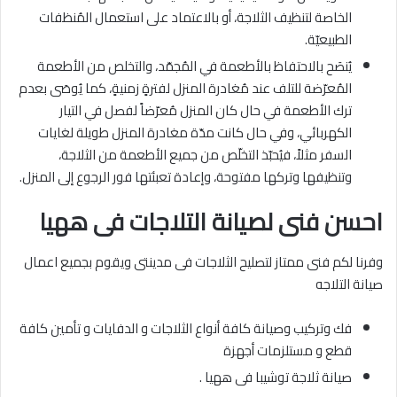
الخاصة لتنظيف الثلاجة، أو بالاعتماد على استعمال المُنظفات
الطبيعيّة.
يُنصَح بالاحتفاظ بالأطعمة في المُجمّد، والتخلص من الأطعمة
المُعرّضة للتلف عند مُغادرة المنزل لفترةٍ زمنيةٍ، كما يُوصَى بعدم
ترك الأطعمة في حال كان المنزل مُعرّضاً لفصل في التيار
الكهربائي، وفي حال كانت مدّة مغادرة المنزل طويلة لغايات
السفر مثلاً، فيُحبّذ التخلّص من جميع الأطعمة من الثلاجة،
وتنظيفها وتركها مفتوحة، وإعادة تعبئتها فور الرجوع إلى المنزل.
احسن فنى لصيانة التلاجات فى ههيا
وفرنا لكم فنى ممتاز لتصليح الثلاجات فى مدينتى ويقوم بجميع اعمال
صيانة التلاجه
فك وتركيب وصيانة كافة أنواع الثلاجات و الدفايات و تأمين كافة
قطع و مستلزمات أجهزة
صيانة ثلاجة توشيبا فى ههيا .