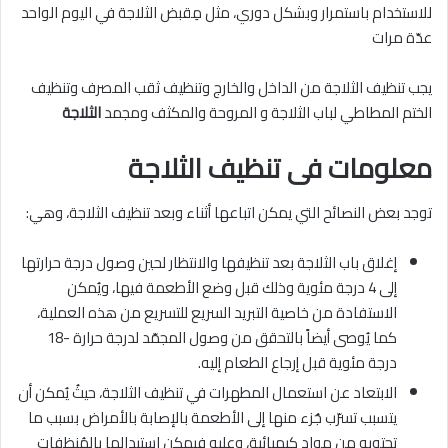
للاستخدام باستمرار وبشكل دوري، مثل مِقبض الثلاجة في اليوم الواحد
عدّة مرات
يجب تنظيف الثلاجة من الداخل والخارج وتنظيف ثقب المصرف وتنظيف
الختم المطاطي لباب الثلاجة و المروحة والمكثف ومجمد
الثلاجة
معلومات فى تنظيف الثلاجة
توجد بعض النصائح التي يمكن اتباعها أثناء وبعد تنظيف الثلاجة، وهي:
إغلاق باب الثلاجة بعد تنظيفها والانتظار لحين وصول درجة حرارتها
إلى 4 درجة مئوية وذلك قبل وضع الأطعمة فيها، ويُمكن
الاستفادة من خاصية التبريد السريع للتسريع من هذه العملية،
كما يُوصى أيضاً بالتحقق من وصول المجمّد لدرجة حرارة -18
درجة مئوية قبل إرجاع الطعام إليه.
الابتعاد عن استعمال المطهرات في تنظيف الثلاجة، حيثُ يُمكن أن
يتسبب تسرّب جُزء منها إلى الأطعمة بالإصابة بالأمراض بسبب ما
تحتويه من مواد كيميائية، وعليه فيمكن استبدالها بالمُنظفات