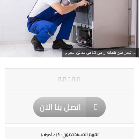
افضل فنى ثلاجات ال جى LG فى حدائق الاهرام
اتصل بنا الان
تقييم المستخدمون:
5
(
2
أصوات)