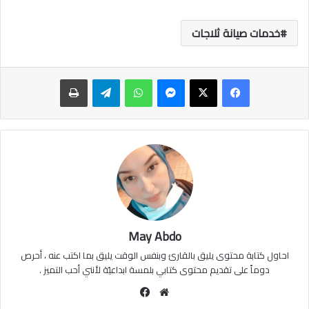
خدمات صيانة ثلاجات
ماسنجر
واتساب
تيلقرام
طباعة
May Abdo
احاول كتابة محتوى يليق بالقارئ وبنفس الوقت يليق بما اكتب عنه ، أحرص
دوماً على تقديم محتوى كتابي بلمسة ابداعيّة لأنني أحب التميز .
موقع
فيسبوك
الويب