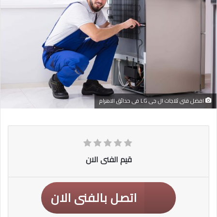
افضل فنى ثلاجات ال جى LG فى حدائق الاهرام
قيم الفنى الان
اتصل بالفنى الان