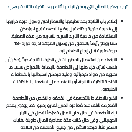
توجد بعض النصائح التي يمكن اتباعها أثناء وبعد تنظيف الثلاجة، وهي:
إغلاق باب الثلاجة بعد تنظيفها والانتظار لحين وصول درجة حرارتها
إلى 4 درجة مئوية وذلك قبل وضع الأطعمة فيها، ويُمكن
الاستفادة من خاصية التبريد السريع للتسريع من هذه العملية،
كما يُوصى أيضاً بالتحقق من وصول المجمّد لدرجة حرارة -18
درجة مئوية قبل إرجاع الطعام إليه.
الابتعاد عن استعمال المطهرات في تنظيف الثلاجة، حيثُ يُمكن أن
يتسبب تسرّب جُزء منها إلى الأطعمة بالإصابة بالأمراض بسبب ما
تحتويه من مواد كيميائية، وعليه فيمكن استبدالها بالمُنظفات
الخاصة لتنظيف الثلاجة، أو بالاعتماد على استعمال المُنظفات
الطبيعيّة.
يُنصَح بالاحتفاظ بالأطعمة في المُجمّد، والتخلص من الأطعمة
المُعرّضة للتلف عند مُغادرة المنزل لفترةٍ زمنيةٍ، كما يُوصَى بعدم
ترك الأطعمة في حال كان المنزل مُعرّضاً لفصل في التيار
الكهربائي، وفي حال كانت مدّة مغادرة المنزل طويلة لغايات
السفر مثلاً، فيُحبّذ التخلّص من جميع الأطعمة من الثلاجة،