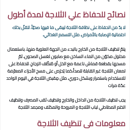
نصائح للحفاظ علي الثلاجة لمدة أطول
لا بدّ من الحفاظ على نظافة الثلاجة ليبقى ما فيها صحيّاً، لتقلّ بذلك
احتمالية الإصابة بالأمراض، مثل التسمم الغذائي،
يتمّ تنظيف الثلاجة من الخارج بالبدء من الجهة العلوية منها، باستعمال
محلول مكوّن من الماء الساخن مع صابون لغسل الصحون، ثمّ
مسحها بقطعة قماش ناعمة مع الخل أو مُنظّف الزجاج، للحفاظ على
لمعان الثلاجة غير القابلة للصدأ،كما يُحرَص على مسح الأجزاء المعرّضة
للاستخدام باستمرار وبشكل دوري، مثل مِقبض الثلاجة في اليوم الواحد
عدّة مرات
يجب تنظيف الثلاجة من الداخل والخارج وتنظيف ثقب المصرف وتنظيف
الختم المطاطي لباب الثلاجة و المروحة والمكثف ومجمد الثلاجة
معلومات فى تنظيف الثلاجة