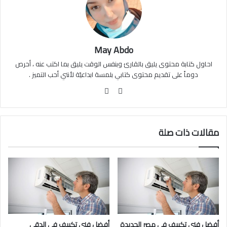
May Abdo
احاول كتابة محتوى يليق بالقارئ وبنفس الوقت يليق بما اكتب عنه ، أحرص
دوماً على تقديم محتوى كتابي بلمسة ابداعيّة لأنني أحب التميز .
موقع
فيسبوك
الويب
مقالات ذات صلة
أفضل فنى تكييف فى مصر الجديدة
أفضل فنى تكييف فى الدقي