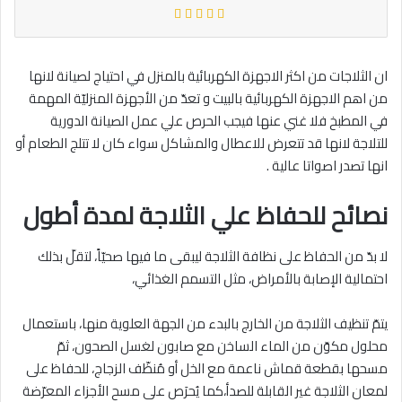
ان الثلاجات من اكثر الاجهزة الكهربائية بالمنزل في احتياج لصيانة لانها
من اهم الاجهزة الكهربائية بالبيت و تعدّ من الأجهزة المنزليّة المهمة
في المطبخ فلا غني عنها فيجب الحرص علي عمل الصيانة الدورية
للتلاجة لانها قد تتعرض للاعطال والمشاكل سواء كان لا تتلج الطعام أو
انها تصدر اصواتا عالية .
نصائح للحفاظ علي الثلاجة لمدة أطول
لا بدّ من الحفاظ على نظافة الثلاجة ليبقى ما فيها صحيّاً، لتقلّ بذلك
احتمالية الإصابة بالأمراض، مثل التسمم الغذائي،
يتمّ تنظيف الثلاجة من الخارج بالبدء من الجهة العلوية منها، باستعمال
محلول مكوّن من الماء الساخن مع صابون لغسل الصحون، ثمّ
مسحها بقطعة قماش ناعمة مع الخل أو مُنظّف الزجاج، للحفاظ على
لمعان الثلاجة غير القابلة للصدأ،كما يُحرَص على مسح الأجزاء المعرّضة