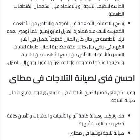
الخاصة لتنظيف الثلاجة، أو بالاعتماد على استعمال المُنظفات
الطبيعيّة.
يُنصَح بالاحتفاظ بالأطعمة في المُجمّد، والتخلص من الأطعمة
المُعرّضة للتلف عند مُغادرة المنزل لفترةٍ زمنيةٍ، كما يُوصَى بعدم
ترك الأطعمة في حال كان المنزل مُعرّضاً لفصل في التيار
الكهربائي، وفي حال كانت مدّة مغادرة المنزل طويلة لغايات
السفر مثلاً، فيُحبّذ التخلّص من جميع الأطعمة من الثلاجة،
وتنظيفها وتركها مفتوحة، وإعادة تعبئتها فور الرجوع إلى المنزل.
احسن فنى لصيانة التلاجات فى مطاى
وفرنا لكم فنى ممتاز لتصليح الثلاجات فى مدينتى ويقوم بجميع اعمال
صيانة التلاجه
فك وتركيب وصيانة كافة أنواع الثلاجات و الدفايات و تأمين كافة
قطع و مستلزمات أجهزة
صيانة ثلاجة توشيبا فى مطاى.