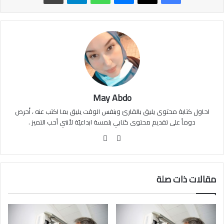
May Abdo
احاول كتابة محتوى يليق بالقارئ وبنفس الوقت يليق بما اكتب عنه ، أحرص
دوماً على تقديم محتوى كتابي بلمسة ابداعيّة لأنني أحب التميز .
موقع
فيسبوك
الويب
مقالات ذات صلة