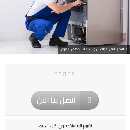
افضل فنى ثلاجات ال جى LG فى حدائق الاهرام
اتصل بنا الان
تقييم المستخدمون:
5
(
2
أصوات)