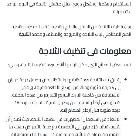
للاستخدام باستمرار وبشكل دوري، مثل مِقبض الثلاجة في اليوم الواحد
عدّة مرات
يجب تنظيف الثلاجة من الداخل والخارج وتنظيف ثقب المصرف وتنظيف
الختم المطاطي لباب الثلاجة و المروحة والمكثف ومجمد
الثلاجة
معلومات فى تنظيف الثلاجة
توجد بعض النصائح التي يمكن اتباعها أثناء وبعد تنظيف الثلاجة، وهي:
إغلاق باب الثلاجة بعد تنظيفها والانتظار لحين وصول درجة حرارتها
إلى 4 درجة مئوية وذلك قبل وضع الأطعمة فيها، ويُمكن
الاستفادة من خاصية التبريد السريع للتسريع من هذه العملية،
كما يُوصى أيضاً بالتحقق من وصول المجمّد لدرجة حرارة -18
درجة مئوية قبل إرجاع الطعام إليه.
الابتعاد عن استعمال المطهرات في تنظيف الثلاجة، حيثُ يُمكن أن
يتسبب تسرّب جُزء منها إلى الأطعمة بالإصابة بالأمراض بسبب ما
تحتويه من مواد كيميائية، وعليه فيمكن استبدالها بالمُنظفات