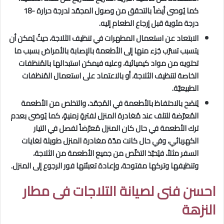
كما يُوصى أيضاً بالتحقق من وصول المجمّد لدرجة حرارة -18
درجة مئوية قبل إرجاع الطعام إليه.
الابتعاد عن استعمال المطهرات في تنظيف الثلاجة، حيثُ يُمكن أن
يتسبب تسرّب جُزء منها إلى الأطعمة بالإصابة بالأمراض بسبب ما
تحتويه من مواد كيميائية، وعليه فيمكن استبدالها بالمُنظفات
الخاصة لتنظيف الثلاجة، أو بالاعتماد على استعمال المُنظفات
الطبيعيّة.
يُنصَح بالاحتفاظ بالأطعمة في المُجمّد، والتخلص من الأطعمة
المُعرّضة للتلف عند مُغادرة المنزل لفترةٍ زمنيةٍ، كما يُوصَى بعدم
ترك الأطعمة في حال كان المنزل مُعرّضاً لفصل في التيار
الكهربائي، وفي حال كانت مدّة مغادرة المنزل طويلة لغايات
السفر مثلاً، فيُحبّذ التخلّص من جميع الأطعمة من الثلاجة،
وتنظيفها وتركها مفتوحة، وإعادة تعبئتها فور الرجوع إلى المنزل.
احسن فنى لصيانة التلاجات فى مطار
النزهة