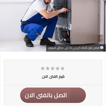
افضل فنى ثلاجات ال جى LG فى حدائق الاهرام
قيم الفنى الان
اتصل بالفنى الان