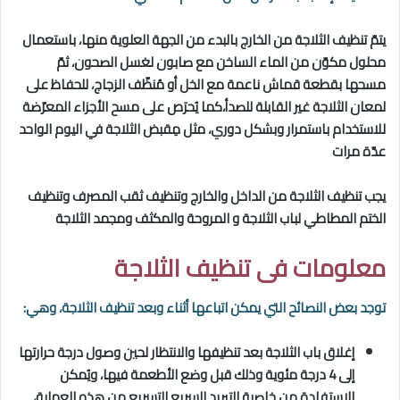
يتمّ تنظيف الثلاجة من الخارج بالبدء من الجهة العلوية منها، باستعمال
محلول مكوّن من الماء الساخن مع صابون لغسل الصحون، ثمّ
مسحها بقطعة قماش ناعمة مع الخل أو مُنظّف الزجاج، للحفاظ على
لمعان الثلاجة غير القابلة للصدأ،كما يُحرَص على مسح الأجزاء المعرّضة
للاستخدام باستمرار وبشكل دوري، مثل مِقبض الثلاجة في اليوم الواحد
عدّة مرات
يجب تنظيف الثلاجة من الداخل والخارج وتنظيف ثقب المصرف وتنظيف
الختم المطاطي لباب الثلاجة و المروحة والمكثف ومجمد الثلاجة
معلومات فى تنظيف الثلاجة
توجد بعض النصائح التي يمكن اتباعها أثناء وبعد تنظيف الثلاجة، وهي:
إغلاق باب الثلاجة بعد تنظيفها والانتظار لحين وصول درجة حرارتها
إلى 4 درجة مئوية وذلك قبل وضع الأطعمة فيها، ويُمكن
الاستفادة من خاصية التبريد السريع للتسريع من هذه العملية،