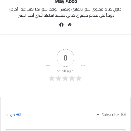
May Abdo
احاول كتابة محتوى يليق بالقارئ وبنفس الوقت يليق بما اكتب عنه ، أحرص
دوماً على تقديم محتوى كتابي بلمسة ابداعيّة لأنني أحب التميز .
موقع
فيسبوك
الويب
0
تقييم المادة
Login
Subscribe