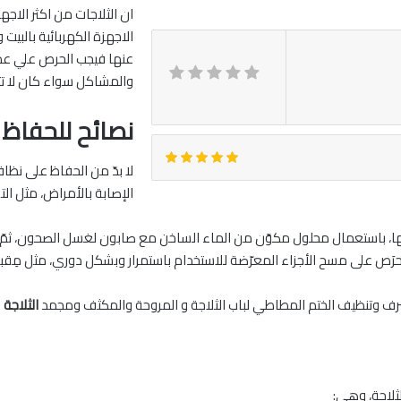
ان الثلاجات من اكثر الاجه
الاجهزة الكهربائية بالبيت
عنها فيجب الحرص علي عمل 
والمشاكل سواء كان لا تتلج
نصائح للحفاظ 
لا بدّ من الحفاظ على نظافة
الإصابة بالأمراض، مثل ال
ية منها، باستعمال محلول مكوّن من الماء الساخن مع صابون لغسل الصحون، 
 يُحرَص على مسح الأجزاء المعرّضة للاستخدام باستمرار وبشكل دوري، مثل مِقب
صرف وتنظيف الختم المطاطي لباب الثلاجة و المروحة والمكثف ومجمد
الثلاجة
لثلاجة، وهي: