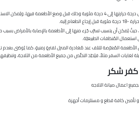
إغلاق باب الثلاجة بعد تنظيفها والانتظار لحين وصول درجة حرارتها إلى 4 درجة مئوية وذلك قب
طعام إليه.
يثُ يُمكن أن يتسبب تسرّب جُزء منها إلى الأطعمة بالإصابة بالأمراض بسبب م
ى استعمال المُنظفات الطبيعيّة.
 الأطعمة المُعرّضة للتلف عند مُغادرة المنزل لفترةٍ زمنيةٍ، كما يُوصَى بعدم 
لغايات السفر مثلاً، فيُحبّذ التخلّص من جميع الأطعمة من الثلاجة، وتنظيفها 
 كفر شكر
جميع اعمال صيانة التلاجه
ت و تأمين كافة قطع و مستلزمات أجهزة