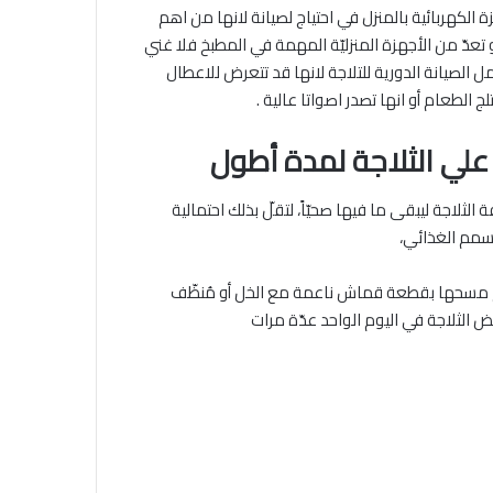
زة الكهربائية بالمنزل في احتياج لصيانة لانها من اهم
 و تعدّ من الأجهزة المنزليّة المهمة في المطبخ فلا غني
الصيانة الدورية للتلاجة لانها قد تتعرض للاعطال
 الطعام أو انها تصدر اصواتا عالية .
علي الثلاجة لمدة أطول
 الثلاجة ليبقى ما فيها صحيّاً، لتقلّ بذلك احتمالية
تسمم الغذائي،
ثمّ مسحها بقطعة قماش ناعمة مع الخل أو مُنظّف
ض الثلاجة في اليوم الواحد عدّة مرات