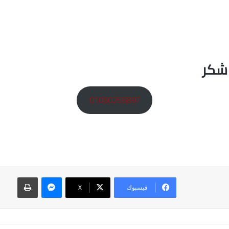
 شكر
01060256897
ماسنجر
طباعة
فيسبوك
‫X