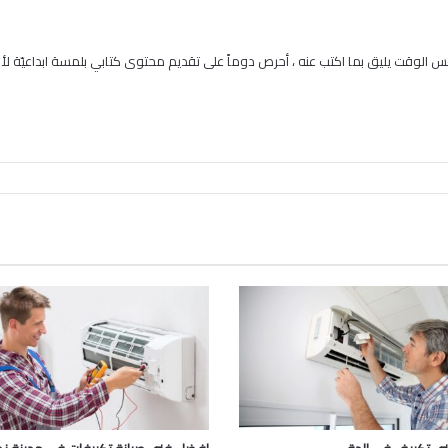
 الوقت يليق بما اكتب عنه ، أحرص دوماً على تقديم محتوى كتابي بلمسة ابداعيّة لأنن