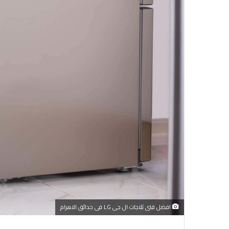
افضل فنى ثلاجات ال جى LG فى حدائق الاهرام