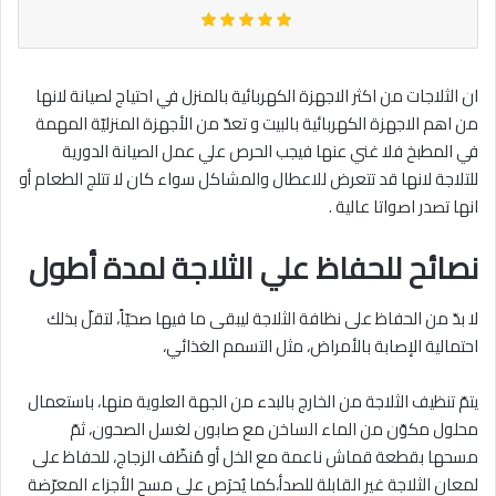
ان الثلاجات من اكثر الاجهزة الكهربائية بالمنزل في احتياج لصيانة لانها
من اهم الاجهزة الكهربائية بالبيت و تعدّ من الأجهزة المنزليّة المهمة
في المطبخ فلا غني عنها فيجب الحرص علي عمل الصيانة الدورية
للتلاجة لانها قد تتعرض للاعطال والمشاكل سواء كان لا تتلج الطعام أو
انها تصدر اصواتا عالية .
نصائح للحفاظ علي الثلاجة لمدة أطول
لا بدّ من الحفاظ على نظافة الثلاجة ليبقى ما فيها صحيّاً، لتقلّ بذلك
احتمالية الإصابة بالأمراض، مثل التسمم الغذائي،
يتمّ تنظيف الثلاجة من الخارج بالبدء من الجهة العلوية منها، باستعمال
محلول مكوّن من الماء الساخن مع صابون لغسل الصحون، ثمّ
مسحها بقطعة قماش ناعمة مع الخل أو مُنظّف الزجاج، للحفاظ على
لمعان الثلاجة غير القابلة للصدأ،كما يُحرَص على مسح الأجزاء المعرّضة