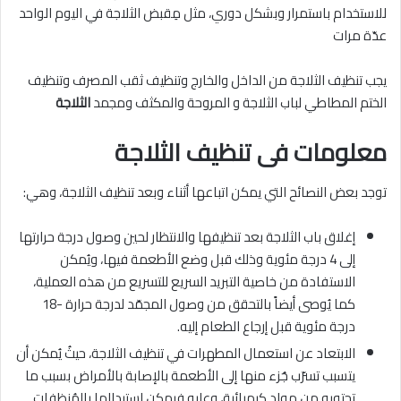
للاستخدام باستمرار وبشكل دوري، مثل مِقبض الثلاجة في اليوم الواحد
عدّة مرات
يجب تنظيف الثلاجة من الداخل والخارج وتنظيف ثقب المصرف وتنظيف
الختم المطاطي لباب الثلاجة و المروحة والمكثف ومجمد
الثلاجة
معلومات فى تنظيف الثلاجة
توجد بعض النصائح التي يمكن اتباعها أثناء وبعد تنظيف الثلاجة، وهي:
إغلاق باب الثلاجة بعد تنظيفها والانتظار لحين وصول درجة حرارتها
إلى 4 درجة مئوية وذلك قبل وضع الأطعمة فيها، ويُمكن
الاستفادة من خاصية التبريد السريع للتسريع من هذه العملية،
كما يُوصى أيضاً بالتحقق من وصول المجمّد لدرجة حرارة -18
درجة مئوية قبل إرجاع الطعام إليه.
الابتعاد عن استعمال المطهرات في تنظيف الثلاجة، حيثُ يُمكن أن
يتسبب تسرّب جُزء منها إلى الأطعمة بالإصابة بالأمراض بسبب ما
تحتويه من مواد كيميائية، وعليه فيمكن استبدالها بالمُنظفات