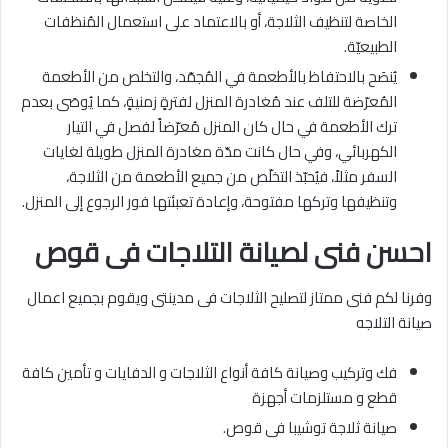
الخاصة لتنظيف الثلاجة، أو بالاعتماد على استعمال المُنظفات
الطبيعيّة.
يُنصَح بالاحتفاظ بالأطعمة في المُجمّد، والتخلص من الأطعمة
المُعرّضة للتلف عند مُغادرة المنزل لفترةٍ زمنيةٍ، كما يُوصَى بعدم
ترك الأطعمة في حال كان المنزل مُعرّضاً لفصل في التيار
الكهربائي، وفي حال كانت مدّة مغادرة المنزل طويلة لغايات
السفر مثلاً، فيُحبّذ التخلّص من جميع الأطعمة من الثلاجة،
وتنظيفها وتركها مفتوحة، وإعادة تعبئتها فور الرجوع إلى المنزل.
احسن فنى لصيانة التلاجات فى قوص
وفرنا لكم فنى ممتاز لتصليح الثلاجات فى مدينتى ويقوم بجميع اعمال
صيانة التلاجه
فك وتركيب وصيانة كافة أنواع الثلاجات و الدفايات و تأمين كافة
قطع و مستلزمات أجهزة
صيانة ثلاجة توشيبا فى قوص.