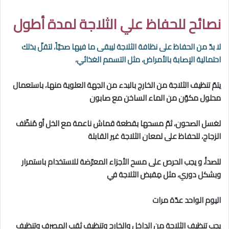
نصائح للحفاظ علي الثلاجة لمدة أطول
لا بدّ من الحفاظ على نظافة الثلاجة ليبقى ما فيها صحيّاً، لتقلّ بذلك
احتمالية الإصابة بالأمراض، مثل التسمم الغذائي،
يتمّ تنظيف الثلاجة من الخارج بالبدء من الجهة العلوية منها، باستعمال
محلول مكوّن من الماء الساخن مع صابون
لغسل الصحون، ثمّ مسحها بقطعة قماش ناعمة مع الخل أو مُنظّف
الزجاج، للحفاظ على لمعان الثلاجة غير القابلة
للصدأ، و يجب الحرص على مسح الأجزاء المعرّضة للاستخدام باستمرار
وبشكل دوري، مثل مِقبض الثلاجة في
اليوم
الواحد عدّة مرات
يجب تنظيف الثلاجة من الداخل والخارج وتنظيف ثقب المصرف وتنظيف