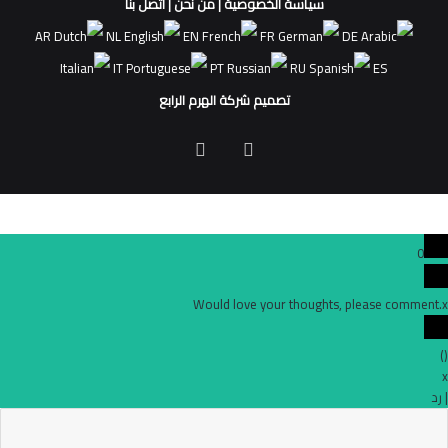
سياسة الخصوصية
|
من نحن
|
اتصل بنا
AR
NL
EN
FR
DE
IT
PT
RU
ES
تصميم شركة الهرم الرابع
فيسبوك
ملخص
الموقع
RSS
0
Would love your thoughts, please comment.
x
)
(
x
|
رد