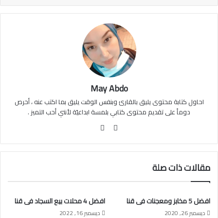
May Abdo
احاول كتابة محتوى يليق بالقارئ وبنفس الوقت يليق بما اكتب عنه ، أحرص
دوماً على تقديم محتوى كتابي بلمسة ابداعيّة لأنني أحب التميز .
مو
في
قع
سب
الوي
وك
ب
مقالات ذات صلة
افضل 5 مخابز ومعجنات فى قنا
افضل 4 محلات بيع السجاد فى قنا
ديسمبر 26, 2020
ديسمبر 16, 2022