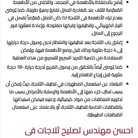
يُنصَح بالاحتفاظ بالأطعمة في المجمد، والتخلص من الأطعمة
المُعرّضة للتلف عند مُغادرة المنزل لفترةٍ زمنيةٍ طويلة، كما يُوصَى
بعدم ترك الأطعمة فى الثلاجة اذا كان المنزل مُعرّضاً لفصل في
التيار الكهربائي، وتنظيفها وتركها مفتوحة، وإعادة تعبئتها فور
الرجوع إلى المنزل.
إغلاق باب الثلاجة بعد تنظيفها والانتظار لحين وصول درجة حرارتها
إلى 4 درجة مئوية وذلك قبل وضع الأطعمة فيها، ويُمكن
الاستفادة من خاصية التبريد السريع للتسريع من هذه العملية
كما يُوصى أيضاً بالتحقق من وصول الفريزر لدرجة حرارة -18 درجة
مئوية قبل إرجاع الطعام إليه.
الابتعاد عن استعمال المطهرات في تنظيف الثلاجة، حيثُ يُمكن أن
يسبب تسرّب جُزء منها إلى الأطعمة والإصابة بالأمراض بسبب ما
تحتويه المنظفات من مواد كيميائية، وعليه فيمكن استبدالها
بالمُنظفات الخاصة لتنظيف الثلاجة، أو بالاعتماد على استعمال
المُنظفات الطبيعيّة.
احسن مهندس تصليح ثلاجات فى