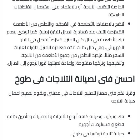
الخاصة لتنظيف الثلاجة، أو بالاعتماد على استعمال المُنظفات
الطبيعيّة.
يُنصَح بالاحتفاظ بالأطعمة في المُجمّد، والتخلص من الأطعمة
المُعرّضة للتلف عند مُغادرة المنزل لفترةٍ زمنيةٍ، كما يُوصَى بعدم
ترك الأطعمة في حال كان المنزل مُعرّضاً لفصل في التيار
الكهربائي، وفي حال كانت مدّة مغادرة المنزل طويلة لغايات
السفر مثلاً، فيُحبّذ التخلّص من جميع الأطعمة من الثلاجة،
وتنظيفها وتركها مفتوحة، وإعادة تعبئتها فور الرجوع إلى المنزل.
احسن فنى لصيانة التلاجات فى طوخ
وفرنا لكم فنى ممتاز لتصليح الثلاجات فى مدينتى ويقوم بجميع اعمال
صيانة التلاجه
فك وتركيب وصيانة كافة أنواع الثلاجات و الدفايات و تأمين كافة
قطع و مستلزمات أجهزة
صيانة ثلاجة توشيبا فى طوخ.