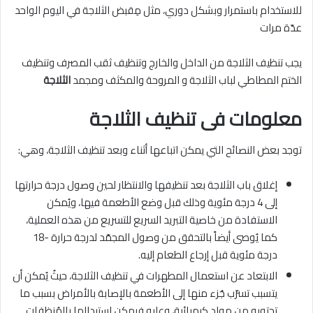
للاستخدام باستمرار وبشكل دوري، مثل مِقبض الثلاجة في اليوم الواحد
عدّة مرات
يجب تنظيف الثلاجة من الداخل والخارج وتنظيف ثقب المصرف وتنظيف
الختم المطاطي لباب الثلاجة و المروحة والمكثف ومجمد
الثلاجة
معلومات فى تنظيف الثلاجة
توجد بعض النصائح التي يمكن اتباعها أثناء وبعد تنظيف الثلاجة، وهي:
إغلاق باب الثلاجة بعد تنظيفها والانتظار لحين وصول درجة حرارتها
إلى 4 درجة مئوية وذلك قبل وضع الأطعمة فيها، ويُمكن
الاستفادة من خاصية التبريد السريع للتسريع من هذه العملية،
كما يُوصى أيضاً بالتحقق من وصول المجمّد لدرجة حرارة -18
درجة مئوية قبل إرجاع الطعام إليه.
الابتعاد عن استعمال المطهرات في تنظيف الثلاجة، حيثُ يُمكن أن
يتسبب تسرّب جُزء منها إلى الأطعمة بالإصابة بالأمراض بسبب ما
تحتويه من مواد كيميائية، وعليه فيمكن استبدالها بالمُنظفات