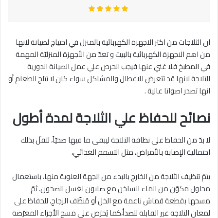
ان الثلاجات من اكثر الاجهزة الكهربائية بالمنزل في احتياج لصيانة لانها
من اهم الاجهزة الكهربائية بالبيت و تعدّ من الأجهزة المنزليّة المهمة
في المطبخ فلا غني عنها فيجب الحرص علي عمل الصيانة الدورية
للتلاجة لانها قد تتعرض للاعطال والمشاكل سواء كان لا تتلج الطعام أو
انها تصدر اصواتا عالية .
نصائح للحفاظ علي الثلاجة لمدة أطول
لا بدّ من الحفاظ على نظافة الثلاجة ليبقى ما فيها صحيّاً، لتقلّ بذلك
احتمالية الإصابة بالأمراض، مثل التسمم الغذائي،
يتمّ تنظيف الثلاجة من الخارج بالبدء من الجهة العلوية منها، باستعمال
محلول مكوّن من الماء الساخن مع صابون لغسل الصحون، ثمّ
مسحها بقطعة قماش ناعمة مع الخل أو مُنظّف الزجاج، للحفاظ على
لمعان الثلاجة غير القابلة للصدأ،كما يُحرَص على مسح الأجزاء المعرّضة