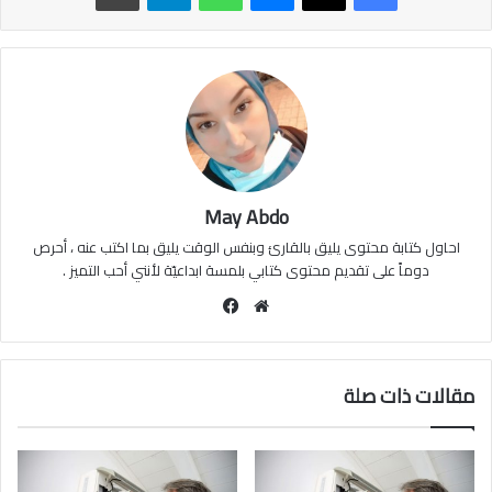
May Abdo
احاول كتابة محتوى يليق بالقارئ وبنفس الوقت يليق بما اكتب عنه ، أحرص
دوماً على تقديم محتوى كتابي بلمسة ابداعيّة لأنني أحب التميز .
موقع
فيسبوك
الويب
مقالات ذات صلة