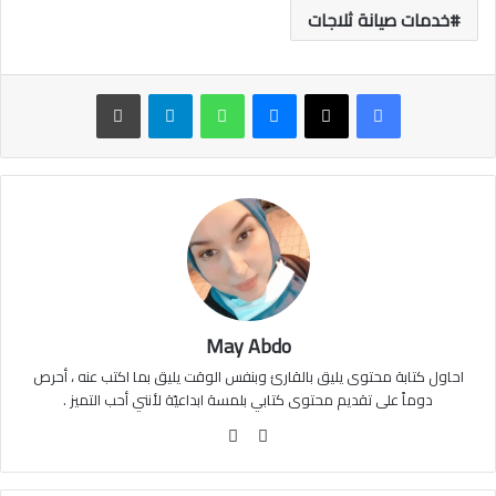
خدمات صيانة ثلاجات
ماسنجر
واتساب
تيلقرام
طباعة
May Abdo
احاول كتابة محتوى يليق بالقارئ وبنفس الوقت يليق بما اكتب عنه ، أحرص
دوماً على تقديم محتوى كتابي بلمسة ابداعيّة لأنني أحب التميز .
موقع
فيسبوك
الويب