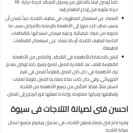
كما يُوصى أيضاً بالتحقق من وصول المجمّد لدرجة حرارة -18
درجة مئوية قبل إرجاع الطعام إليه.
الابتعاد عن استعمال المطهرات في تنظيف الثلاجة، حيثُ يُمكن أن
يتسبب تسرّب جُزء منها إلى الأطعمة بالإصابة بالأمراض بسبب ما
تحتويه من مواد كيميائية، وعليه فيمكن استبدالها بالمُنظفات
الخاصة لتنظيف الثلاجة، أو بالاعتماد على استعمال المُنظفات
الطبيعيّة.
يُنصَح بالاحتفاظ بالأطعمة في المُجمّد، والتخلص من الأطعمة
المُعرّضة للتلف عند مُغادرة المنزل لفترةٍ زمنيةٍ، كما يُوصَى بعدم
ترك الأطعمة في حال كان المنزل مُعرّضاً لفصل في التيار
الكهربائي، وفي حال كانت مدّة مغادرة المنزل طويلة لغايات
السفر مثلاً، فيُحبّذ التخلّص من جميع الأطعمة من الثلاجة،
وتنظيفها وتركها مفتوحة، وإعادة تعبئتها فور الرجوع إلى المنزل.
احسن فنى لصيانة التلاجات فى سيوة
وفرنا لكم فنى ممتاز لتصليح الثلاجات فى مدينتى ويقوم بجميع اعمال
صيانة التلاجه