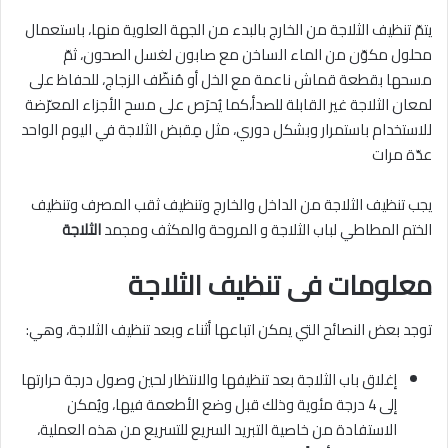
يتمّ تنظيف الثلاجة من الخارج بالبدء من الجهة العلوية منها، باستعمال
محلول مكوّن من الماء الساخن مع صابون لغسل الصحون، ثمّ
مسحها بقطعة قماش ناعمة مع الخل أو مُنظّف الزجاج، للحفاظ على
لمعان الثلاجة غير القابلة للصدأ،كما يُحرَص على مسح الأجزاء المعرّضة
للاستخدام باستمرار وبشكل دوري، مثل مِقبض الثلاجة في اليوم الواحد
عدّة مرات
يجب تنظيف الثلاجة من الداخل والخارج وتنظيف ثقب المصرف وتنظيف
الختم المطاطي لباب الثلاجة و المروحة والمكثف ومجمد
الثلاجة
معلومات فى تنظيف الثلاجة
توجد بعض النصائح التي يمكن اتباعها أثناء وبعد تنظيف الثلاجة، وهي:
إغلاق باب الثلاجة بعد تنظيفها والانتظار لحين وصول درجة حرارتها
إلى 4 درجة مئوية وذلك قبل وضع الأطعمة فيها، ويُمكن
الاستفادة من خاصية التبريد السريع للتسريع من هذه العملية،