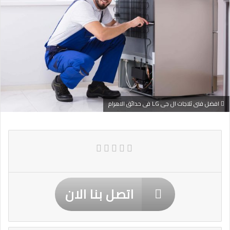
افضل فنى ثلاجات ال جى LG فى حدائق الاهرام
اتصل بنا الان