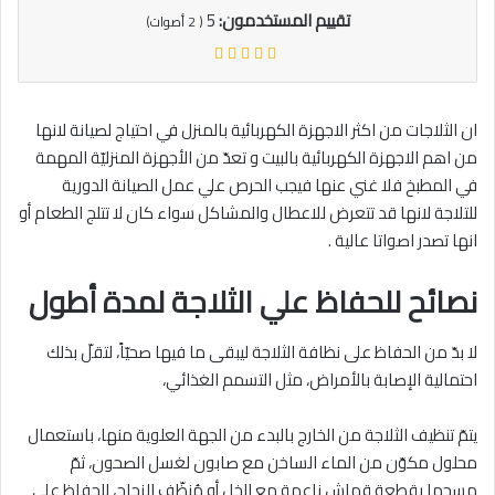
تقييم المستخدمون:
5
(
2
أصوات)
ان الثلاجات من اكثر الاجهزة الكهربائية بالمنزل في احتياج لصيانة لانها
من اهم الاجهزة الكهربائية بالبيت و تعدّ من الأجهزة المنزليّة المهمة
في المطبخ فلا غني عنها فيجب الحرص علي عمل الصيانة الدورية
للتلاجة لانها قد تتعرض للاعطال والمشاكل سواء كان لا تتلج الطعام أو
انها تصدر اصواتا عالية .
نصائح للحفاظ علي الثلاجة لمدة أطول
لا بدّ من الحفاظ على نظافة الثلاجة ليبقى ما فيها صحيّاً، لتقلّ بذلك
احتمالية الإصابة بالأمراض، مثل التسمم الغذائي،
يتمّ تنظيف الثلاجة من الخارج بالبدء من الجهة العلوية منها، باستعمال
محلول مكوّن من الماء الساخن مع صابون لغسل الصحون، ثمّ
مسحها بقطعة قماش ناعمة مع الخل أو مُنظّف الزجاج، للحفاظ على