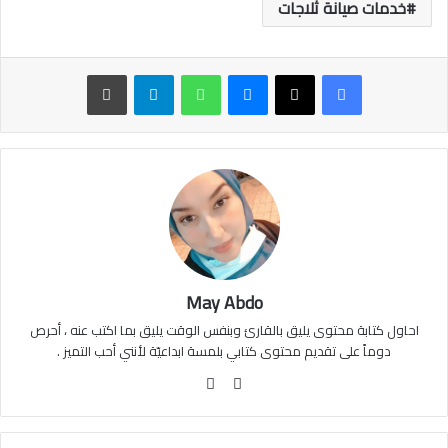
خدمات صيانة ثلاجات
ماسنجر
واتساب
تيلقرام
طباعة
May Abdo
احاول كتابة محتوى يليق بالقارئ وبنفس الوقت يليق بما اكتب عنه ، أحرص
دوماً على تقديم محتوى كتابي بلمسة ابداعيّة لأنني أحب التميز .
موقع
فيسبوك
الويب