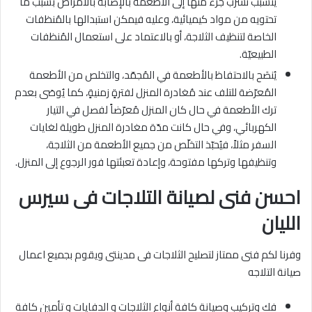
يتسبب تسرّب جُزء منها إلى الأطعمة بالإصابة بالأمراض بسبب ما
تحتويه من مواد كيميائية، وعليه فيمكن استبدالها بالمُنظفات
الخاصة لتنظيف الثلاجة، أو بالاعتماد على استعمال المُنظفات
الطبيعيّة.
يُنصَح بالاحتفاظ بالأطعمة في المُجمّد، والتخلص من الأطعمة
المُعرّضة للتلف عند مُغادرة المنزل لفترةٍ زمنيةٍ، كما يُوصَى بعدم
ترك الأطعمة في حال كان المنزل مُعرّضاً لفصل في التيار
الكهربائي، وفي حال كانت مدّة مغادرة المنزل طويلة لغايات
السفر مثلاً، فيُحبّذ التخلّص من جميع الأطعمة من الثلاجة،
وتنظيفها وتركها مفتوحة، وإعادة تعبئتها فور الرجوع إلى المنزل.
احسن فنى لصيانة التلاجات فى سيرس
الليان
وفرنا لكم فنى ممتاز لتصليح الثلاجات فى مدينتى ويقوم بجميع اعمال
صيانة التلاجه
فك وتركيب وصيانة كافة أنواع الثلاجات و الدفايات و تأمين كافة