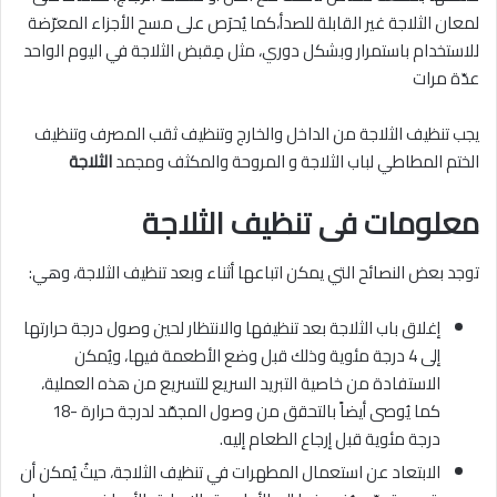
لمعان الثلاجة غير القابلة للصدأ،كما يُحرَص على مسح الأجزاء المعرّضة
للاستخدام باستمرار وبشكل دوري، مثل مِقبض الثلاجة في اليوم الواحد
عدّة مرات
يجب تنظيف الثلاجة من الداخل والخارج وتنظيف ثقب المصرف وتنظيف
الختم المطاطي لباب الثلاجة و المروحة والمكثف ومجمد
الثلاجة
معلومات فى تنظيف الثلاجة
توجد بعض النصائح التي يمكن اتباعها أثناء وبعد تنظيف الثلاجة، وهي:
إغلاق باب الثلاجة بعد تنظيفها والانتظار لحين وصول درجة حرارتها
إلى 4 درجة مئوية وذلك قبل وضع الأطعمة فيها، ويُمكن
الاستفادة من خاصية التبريد السريع للتسريع من هذه العملية،
كما يُوصى أيضاً بالتحقق من وصول المجمّد لدرجة حرارة -18
درجة مئوية قبل إرجاع الطعام إليه.
الابتعاد عن استعمال المطهرات في تنظيف الثلاجة، حيثُ يُمكن أن