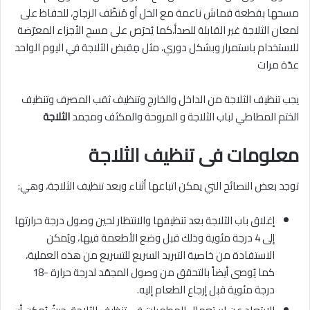
مسحها بقطعة قماش ناعمة مع الخل أو مُنظّف الزجاج، للحفاظ على
لمعان الثلاجة غير القابلة للصدأ،كما يُحرَص على مسح الأجزاء المعرّضة
للاستخدام باستمرار وبشكل دوري، مثل مِقبض الثلاجة في اليوم الواحد
عدّة مرات
يجب تنظيف الثلاجة من الداخل والخارج وتنظيف ثقب المصرف وتنظيف
الختم المطاطي لباب الثلاجة و المروحة والمكثف ومجمد
الثلاجة
معلومات فى تنظيف الثلاجة
توجد بعض النصائح التي يمكن اتباعها أثناء وبعد تنظيف الثلاجة، وهي:
إغلاق باب الثلاجة بعد تنظيفها والانتظار لحين وصول درجة حرارتها
إلى 4 درجة مئوية وذلك قبل وضع الأطعمة فيها، ويُمكن
الاستفادة من خاصية التبريد السريع للتسريع من هذه العملية،
كما يُوصى أيضاً بالتحقق من وصول المجمّد لدرجة حرارة -18
درجة مئوية قبل إرجاع الطعام إليه.