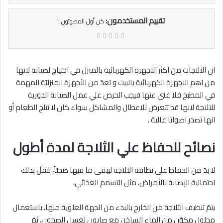
تقييم المستخدمون:
كن أول المصوتون !
ان الثلاجات من اكثر الاجهزة الكهربائية بالمنزل في احتياج لصيانة لانها
من اهم الاجهزة الكهربائية بالبيت و تعدّ من الأجهزة المنزليّة المهمة
في المطبخ فلا غني عنها فيجب الحرص علي عمل الصيانة الدورية
للتلاجة لانها قد تتعرض للاعطال والمشاكل سواء كان لا تتلج الطعام أو
انها تصدر اصواتا عالية .
نصائح للحفاظ علي الثلاجة لمدة أطول
لا بدّ من الحفاظ على نظافة الثلاجة ليبقى ما فيها صحيّاً، لتقلّ بذلك
احتمالية الإصابة بالأمراض، مثل التسمم الغذائي،
يتمّ تنظيف الثلاجة من الخارج بالبدء من الجهة العلوية منها، باستعمال
محلول مكوّن من الماء الساخن مع صابون لغسل الصحون، ثمّ