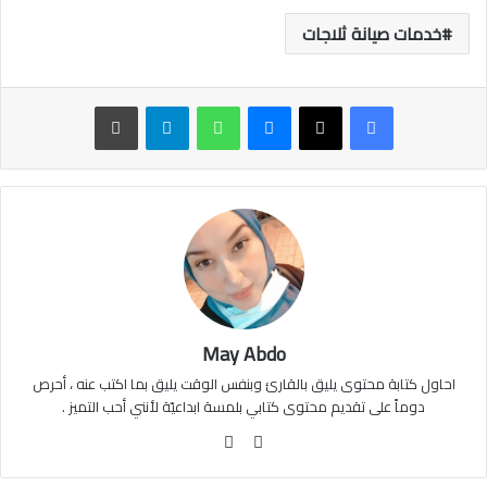
خدمات صيانة ثلاجات
ماسنجر
واتساب
تيلقرام
طباعة
May Abdo
احاول كتابة محتوى يليق بالقارئ وبنفس الوقت يليق بما اكتب عنه ، أحرص
دوماً على تقديم محتوى كتابي بلمسة ابداعيّة لأنني أحب التميز .
موقع
فيسبوك
الويب