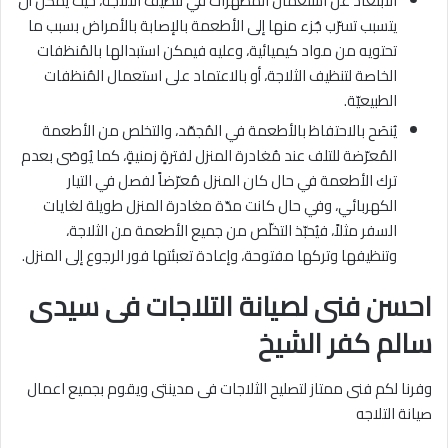
الابتعاد عن استعمال المطهرات في تنظيف الثلاجة، حيثُ يُمكن أن
يتسبب تسرّب جُزء منها إلى الأطعمة بالإصابة بالأمراض بسبب ما
تحتويه من مواد كيميائية، وعليه فيمكن استبدالها بالمُنظفات
الخاصة لتنظيف الثلاجة، أو بالاعتماد على استعمال المُنظفات
الطبيعيّة.
يُنصَح بالاحتفاظ بالأطعمة في المُجمّد، والتخلص من الأطعمة
المُعرّضة للتلف عند مُغادرة المنزل لفترةٍ زمنيةٍ، كما يُوصَى بعدم
ترك الأطعمة في حال كان المنزل مُعرّضاً لفصل في التيار
الكهربائي، وفي حال كانت مدّة مغادرة المنزل طويلة لغايات
السفر مثلاً، فيُحبّذ التخلّص من جميع الأطعمة من الثلاجة،
وتنظيفها وتركها مفتوحة، وإعادة تعبئتها فور الرجوع إلى المنزل.
احسن فنى لصيانة التلاجات فى سيدى
سالم كفر الشيخ
وفرنا لكم فنى ممتاز لتصليح الثلاجات فى مدينتى ويقوم بجميع اعمال
صيانة التلاجه