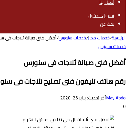
أتصل بنا
تسجيل الدخول
بحث عن
الرئيسية
/
خدمات مصر
/
خدمات سنورس
/
أفضل فنى صيانة ثلاجات فى س
خدمات سنورس
أفضل فنى صيانة ثلاجات فى سنورس
رقم هاتف تليفون فنى تصليح تلاجات فى سن
May Abdo
آخر تحديث: يناير 25, 2020
0
افضل فنى ثلاجات ال جى LG فى حدائق الاهرام