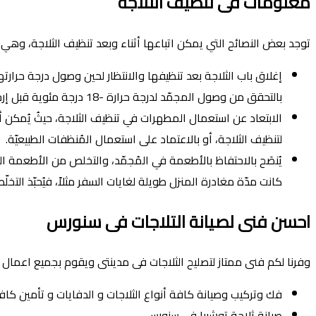
معلومات فى تنظيف الثلاجة
توجد بعض النصائح التي يمكن اتباعها أثناء وبعد تنظيف الثلاجة، وهي:
بالتحقق من وصول المجمّد لدرجة حرارة -18 درجة مئوية قبل إرجاع الطعام إليه.
الابتعاد عن استعمال المطهرات في تنظيف الثلاجة، حيثُ يُمكن أ
لتنظيف الثلاجة، أو بالاعتماد على استعمال المُنظفات الطبيعيّة.
يُنصَح بالاحتفاظ بالأطعمة في المُجمّد، والتخلص من الأطعمة الم
كانت مدّة مغادرة المنزل طويلة لغايات السفر مثلاً، فيُحبّذ الت
احسن فنى لصيانة التلاجات فى سنورس
وفرنا لكم فنى ممتاز لتصليح الثلاجات فى مدينتى ويقوم بجميع اعمال ص
فك وتركيب وصيانة كافة أنواع الثلاجات و الدفايات و تأمين ك
صيانة ثلاجة توشيبا فى سنورس.