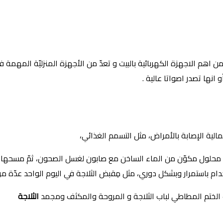
ها من اهم الاجهزة الكهربائية بالبيت و تعدّ من الأجهزة المنزليّة المه
انها تصدر اصواتا عالية .
حتمالية الإصابة بالأمراض، مثل التسمم الغذائي،
عمال محلول مكوّن من الماء الساخن مع صابون لغسل الصحون، ثمّ مسحه
تخدام باستمرار وبشكل دوري، مثل مِقبض الثلاجة في اليوم الواحد عدّة مر
الختم المطاطي لباب الثلاجة و المروحة والمكثف ومجمد
الثلاجة