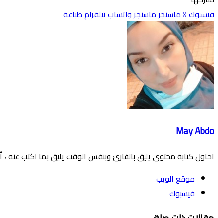
فيسبوك
‫X
ماسنجر
ماسنجر
واتساب
تيلقرام
طباعة
May Abdo
احاول كتابة محتوى يليق بالقارئ وبنفس الوقت يليق بما اكتب عنه ، أح
موقع الويب
فيسبوك
مقالات ذات صلة