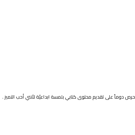
رص دوماً على تقديم محتوى كتابي بلمسة ابداعيّة لأنني أحب التميز .