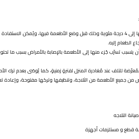
إغلاق باب الثلاجة بعد تنظيفها والانتظار لحين وصول درجة حرارتها إلى 4 درجة مئوية وذلك قبل وض
ن يتسبب تسرّب جُزء منها إلى الأطعمة بالإصابة بالأمراض بسبب ما تحتو
ُعرّضة للتلف عند مُغادرة المنزل لفترةٍ زمنيةٍ، كما يُوصَى بعدم ترك ال
خلّص من جميع الأطعمة من الثلاجة، وتنظيفها وتركها مفتوحة، وإعادة تعبئ
يانة التلاجه
افة قطع و مستلزمات أجهزة